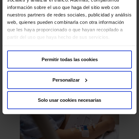
información sobre el uso que haga del sitio web con
nuestros partners de redes sociales, publicidad y análisis
Cuidado muscular y articular para runners:
web, quienes pueden combinarla con otra información
que les haya proporcionado o que hayan recopilado a
qué hacer antes, durante y después de una
partir del uso que haya hecho de sus servicios.
carrera
Escucha este post: Cada vez son más los runners que
participan en carreras populares tanto en modalidades
de media como…
Permitir todas las cookies
Traumatología
Personalizar
Solo usar cookies necesarias