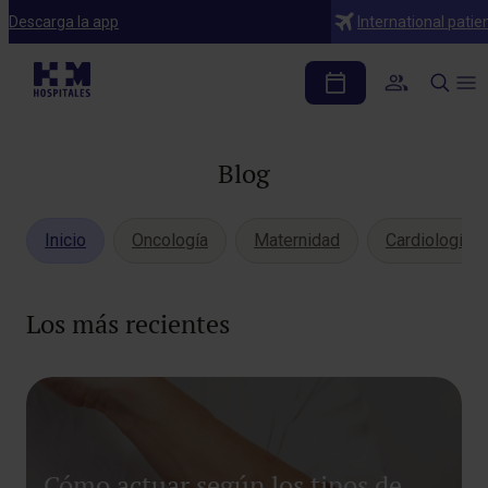
Descarga la app
International patie
Blog
Inicio
Oncología
Maternidad
Cardiología
Los más recientes
Cómo actuar según los tipos de