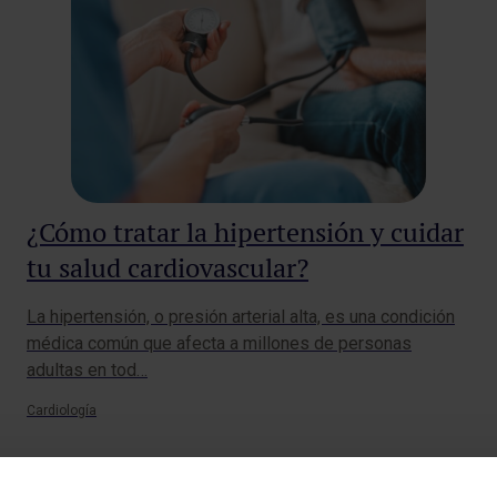
¿Cómo tratar la hipertensión y cuidar
tu salud cardiovascular?
La hipertensión, o presión arterial alta, es una condición
médica común que afecta a millones de personas
adultas en tod…
Cardiología
Página
Siguiente
1
2
anterior
página