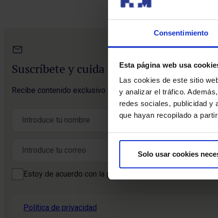
Consentimiento
Esta página web usa cookie
Suscríbete y cuida tu salud
Las cookies de este sitio we
Recibe contenido exclusivo sobre prevención de la salud y t
y analizar el tráfico. Ademá
redes sociales, publicidad y
Nombre
*
que hayan recopilado a parti
Nombre
Correo electrónico
*
Solo usar cookies nece
Consentimiento
Estoy de acuerdo con la política de privacidad
*
*
Política de privacidad