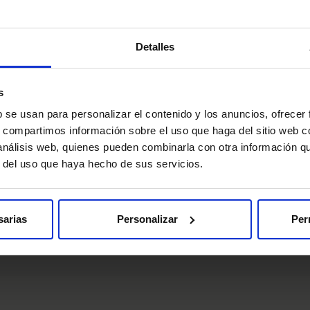
Detalles
s
b se usan para personalizar el contenido y los anuncios, ofrecer
ratamientos. La mejor forma de cuidar tu bienestar comienza con
s, compartimos información sobre el uso que haga del sitio web 
 análisis web, quienes pueden combinarla con otra información q
r del uso que haya hecho de sus servicios.
sarias
Personalizar
Per