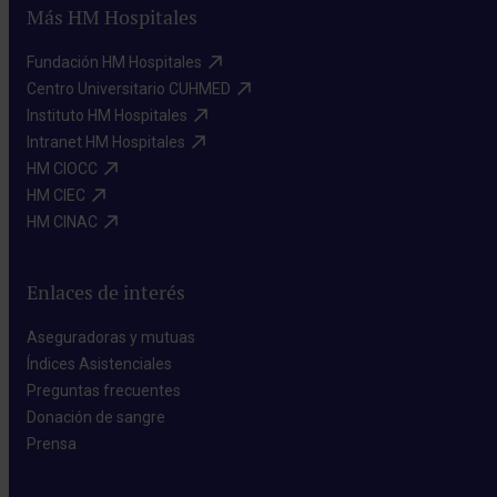
Más HM Hospitales
Fundación HM Hospitales​
Centro Universitario CUHMED​
Instituto HM Hospitales​
Intranet HM Hospitales​
HM CIOCC​
HM CIEC​
HM CINAC​
Enlaces de interés
Aseguradoras y mutuas​
Índices Asistenciales​
Preguntas frecuentes​
Donación de sangre​
Prensa​