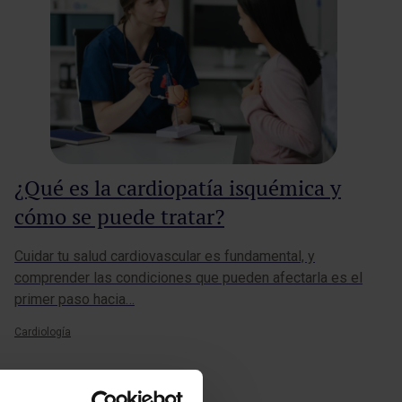
¿Qué es la cardiopatía isquémica y
cómo se puede tratar?
Cuidar tu salud cardiovascular es fundamental, y
comprender las condiciones que pueden afectarla es el
primer paso hacia…
Cardiología