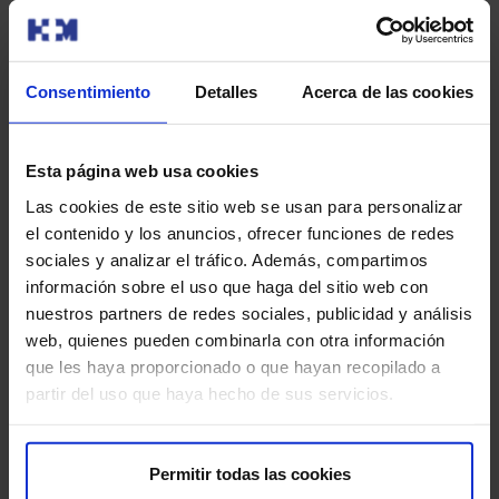
centro HM Vélez-Málaga
HM Hospitales ha dado a conocer uno de los proyectos
más esperados del sector sanitario en la provincia de
Consentimiento
Detalles
Acerca de las cookies
Málaga, el de…
Esta página web usa cookies
Las cookies de este sitio web se usan para personalizar
el contenido y los anuncios, ofrecer funciones de redes
sociales y analizar el tráfico. Además, compartimos
información sobre el uso que haga del sitio web con
nuestros partners de redes sociales, publicidad y análisis
web, quienes pueden combinarla con otra información
que les haya proporcionado o que hayan recopilado a
partir del uso que haya hecho de sus servicios.
Los neumólogos de HM Hospitales
Permitir todas las cookies