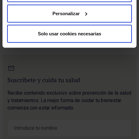
recuerdan la importancia de protegerse
frente al humo de los incendios forestales
Los incendios forestales activos en distintas zonas del
Personalizar
país y las altas temperaturas del verano han
incrementado la exp…
Solo usar cookies necesarias
Suscríbete y cuida tu salud
Recibe contenido exclusivo sobre prevención de la salud
y tratamientos. La mejor forma de cuidar tu bienestar
comienza con estar informado.
Nombre
*