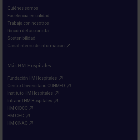
Quiénes somos​
Excelencia en calidad​
Trabaja con nosotros​
Rincón del accionista​
Sostenibilidad​
Canal interno de información​
Más HM Hospitales
Fundación HM Hospitales​
Centro Universitario CUHMED​
Instituto HM Hospitales​
Intranet HM Hospitales​
HM CIOCC​
HM CIEC​
HM CINAC​