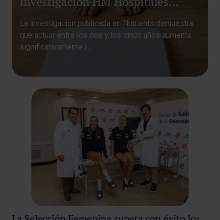
Investigación HM Hospitales
identifica la edad clave para
La investigación publicada en Nutrients demuestra
prevenir que la obesidad infantil
que actuar entre los dos y los cinco años aumenta
se cronifique
significativamente l…
La Selección Femenina supera con éxito los