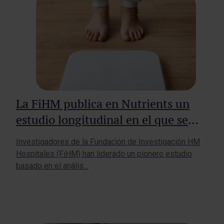
La FiHM publica en Nutrients un
estudio longitudinal en el que se
identifica la ventana de oportunidad
Investigadores de la Fundación de Investigación HM
para revertir la obesidad infantil
Hospitales (FiHM) han liderado un pionero estudio
basado en el anális…