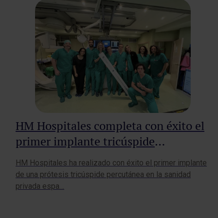
HM Hospitales completa con éxito el
primer implante tricúspide
percutáneo de la sanidad privada
HM Hospitales ha realizado con éxito el primer implante
española
de una prótesis tricúspide percutánea en la sanidad
privada espa…