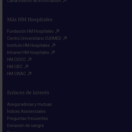
Canal interno de información​
Más HM Hospitales
Fundación HM Hospitales​
Centro Universitario CUHMED​
Instituto HM Hospitales​
Intranet HM Hospitales​
HM CIOCC​
HM CIEC​
HM CINAC​
Enlaces de interés
Aseguradoras y mutuas​
Índices Asistenciales​
Preguntas frecuentes​
Donación de sangre​