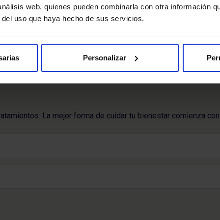
 análisis web, quienes pueden combinarla con otra información q
Página
Siguiente
…
1
2
3
4
225
r del uso que haya hecho de sus servicios.
anterior
página
sarias
Personalizar
Per
ratamientos. La mejor forma de cuidar tu bienestar comienza con