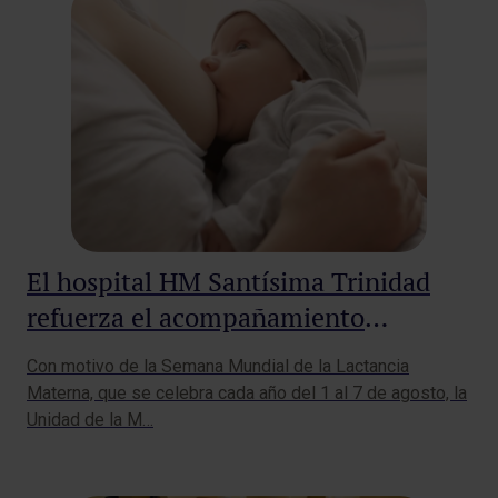
El hospital HM Santísima Trinidad
refuerza el acompañamiento
profesional para una lactancia
Con motivo de la Semana Mundial de la Lactancia
materna segura, acompañada y
Materna, que se celebra cada año del 1 al 7 de agosto, la
basada en evidencia
Unidad de la M…