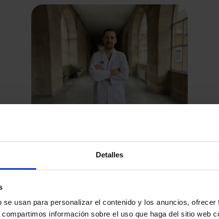
Los dermatólogos del Hospital HM
Santísima Trinidad insisten en la
Detalles
importancia de la exposición solar
Con la llegada del verano, los dermatólogos del Hospital
responsable
HM Santísima Trinidad recuerdan la importancia de
s
mantener una…
b se usan para personalizar el contenido y los anuncios, ofrecer
s, compartimos información sobre el uso que haga del sitio web 