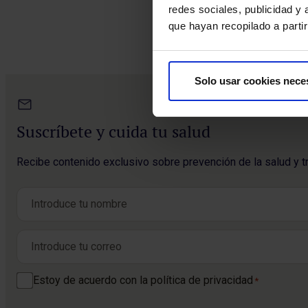
redes sociales, publicidad y
que hayan recopilado a parti
Solo usar cookies nece
Suscríbete y cuida tu salud
Recibe contenido exclusivo sobre prevención de la salud y t
Nombre
*
Nombre
Correo electrónico
*
Consentimiento
Estoy de acuerdo con la política de privacidad
*
*