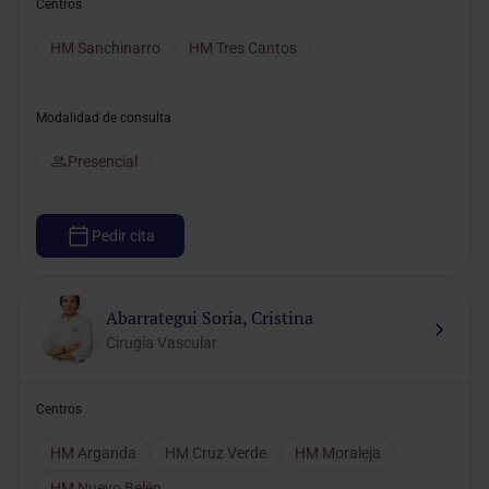
Centros
HM Sanchinarro
HM Tres Cantos
Modalidad de consulta
Presencial
Pedir cita
Abarrategui Soria, Cristina
Cirugía Vascular
Centros
HM Arganda
HM Cruz Verde
HM Moraleja
HM Nuevo Belén