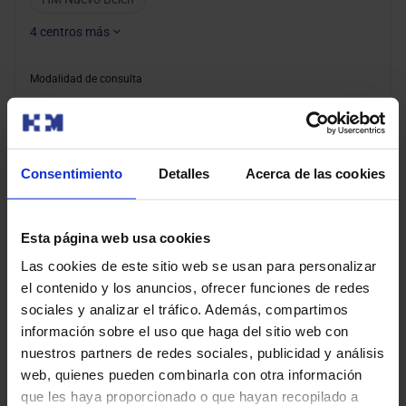
4
centros más
Modalidad de consulta
Presencial
Consentimiento
Detalles
Acerca de las cookies
Pedir cita
Esta página web usa cookies
Abba-sidahmed Bechri, Hamadi
Las cookies de este sitio web se usan para personalizar
Anestesia
el contenido y los anuncios, ofrecer funciones de redes
sociales y analizar el tráfico. Además, compartimos
Centros
información sobre el uso que haga del sitio web con
nuestros partners de redes sociales, publicidad y análisis
HM Madrid Río
HM Montepríncipe
web, quienes pueden combinarla con otra información
HM Puerta del Sur
HM Rivas
que les haya proporcionado o que hayan recopilado a