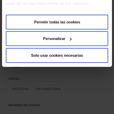
partir del uso que haya hecho de sus servicios.
Modalidad de consulta
Presencial
Videoconsulta
Permitir todas las cookies
Personalizar
Solo usar cookies necesarias
Abehsera Davo, Daniel
Ginecología
Centros
HM Gálvez
HM Santa Elena
Modalidad de consulta