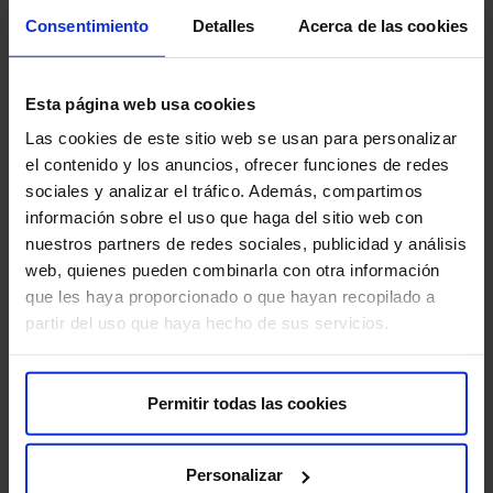
Consentimiento
Detalles
Acerca de las cookies
Esta página web usa cookies
Las cookies de este sitio web se usan para personalizar
Una entidad que avanza la medicina del futuro,
el contenido y los anuncios, ofrecer funciones de redes
adaptada a cada persona, investigando y
sociales y analizar el tráfico. Además, compartimos
aplicando las últimas tecnologías
información sobre el uso que haga del sitio web con
Ir a la web de la Fundación
nuestros partners de redes sociales, publicidad y análisis
web, quienes pueden combinarla con otra información
que les haya proporcionado o que hayan recopilado a
Unidades especializadas al
partir del uso que haya hecho de sus servicios.
servicio de la Fundación HM
Permitir todas las cookies
Personalizar