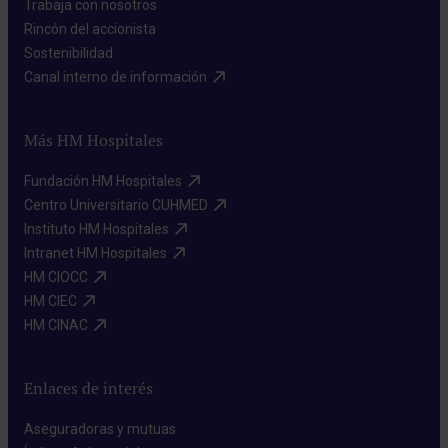
Trabaja con nosotros​
Rincón del accionista​
Sostenibilidad​
Canal interno de información​
Más HM Hospitales
Fundación HM Hospitales​
Centro Universitario CUHMED​
Instituto HM Hospitales​
Intranet HM Hospitales​
HM CIOCC​
HM CIEC​
HM CINAC​
Enlaces de interés
Aseguradoras y mutuas​