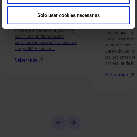
Unidad central de
Laboratorio
Ensayos Clínicos
Terapéutica
Solo usar cookies necesarias
Utiliza las plat
Área encargada de la gestión y
tecnológicas má
coordinación de todos los
entre las que se
estudios clínicos realizados en el
secuenciación m
Grupo HM Hospitales
para adecuar el
los pacientes onc
Saber más
molecular de lo
Saber más