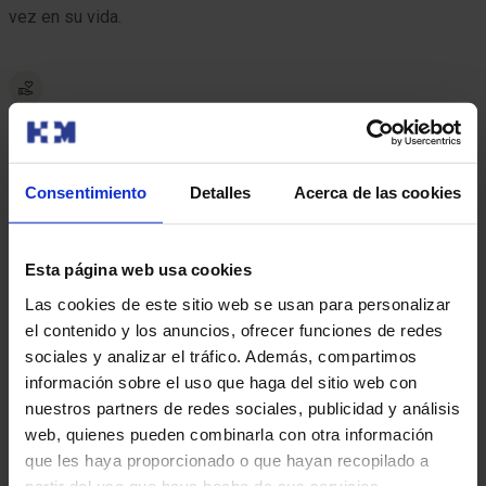
vez en su vida.
20 minutos salvan 3 vidas
Una donación salva 3 vidas. Es decir, tres largas vidas a
cambio de 20 minutos tuyos.
Consentimiento
Detalles
Acerca de las cookies
Esta página web usa cookies
Donar sangre es muy seguro
Las cookies de este sitio web se usan para personalizar
Donar sangre es muy seguro, no debes tener miedo.
el contenido y los anuncios, ofrecer funciones de redes
sociales y analizar el tráfico. Además, compartimos
información sobre el uso que haga del sitio web con
nuestros partners de redes sociales, publicidad y análisis
Una forma de sentirte bien
web, quienes pueden combinarla con otra información
Ayudar y formar parte de esta cadena de intercambio te hará
que les haya proporcionado o que hayan recopilado a
sentir bien.
partir del uso que haya hecho de sus servicios.