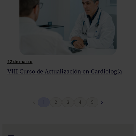
12 de marzo
VIII Curso de Actualización en Cardiología
Página
Siguiente
1
2
3
4
5
anterior
página