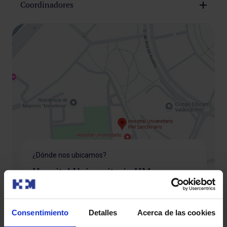
Coordinadores
Dr. Antonio Cubillo
Director HM CIOCC. Jefe de Servicio de Oncología
Médica
Dra. Paloma Peinado
Coordinadora Unidad de Prevención y Diagnóstico
Hipertemprano Oncológico HM CIOCC Madrid
¿Dónde nos ubicamos?
Hospital Universitario HM
Sanchinarro
Auditorio Reina Sofía C/ de Oña,10,
Consentimiento
Detalles
Acerca de las cookies
28050 Madrid