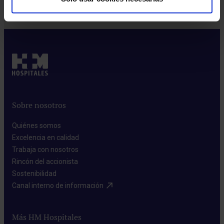
Sobre nosotros
Quiénes somos​
Excelencia en calidad​
Trabaja con nosotros​
Rincón del accionista​
Sostenibilidad​
Canal interno de información​
Más HM Hospitales