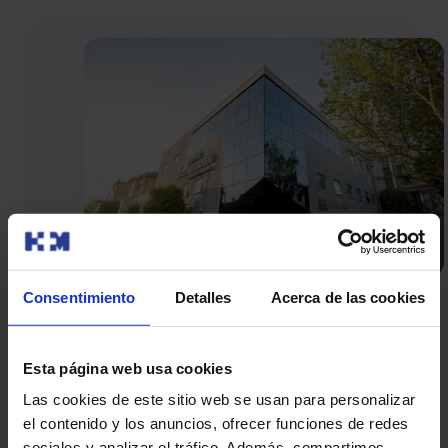
Consentimiento
Detalles
Acerca de las cookies
Hospital HM Modelo
A Coruña
Esta página web usa cookies
Rúa Virrey Osorio, 30, 15011 A Coruña
Las cookies de este sitio web se usan para personalizar
el contenido y los anuncios, ofrecer funciones de redes
sociales y analizar el tráfico. Además, compartimos