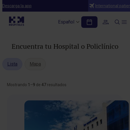
Descarga la app
International patie
Español
Encuentra tu Hospital o Policlínico
Lista
Mapa
Mostrando
1
–
9
de
47
resultados