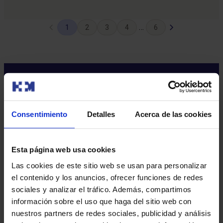
Página
Siguiente
…
1
2
3
4
6
anterior
página
Consentimiento
Detalles
Acerca de las cookies
Sobre nosotros
Esta página web usa cookies
Quiénes somos​
Las cookies de este sitio web se usan para personalizar
Excelencia en calidad​
el contenido y los anuncios, ofrecer funciones de redes
Trabaja con nosotros​
sociales y analizar el tráfico. Además, compartimos
Rincón del accionista​
información sobre el uso que haga del sitio web con
Sostenibilidad​
nuestros partners de redes sociales, publicidad y análisis
Canal interno de información​