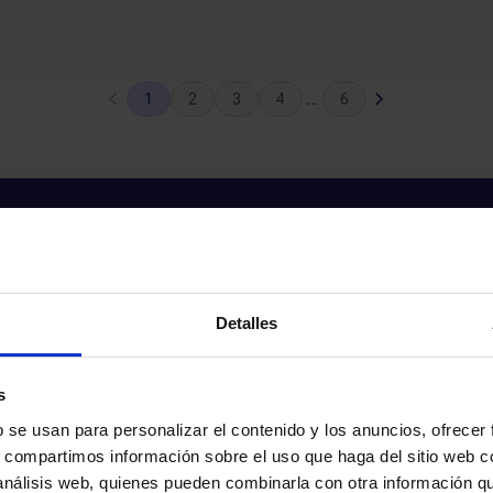
Previous
Next
…
1
2
3
4
6
Page
Page
Detalles
s
b se usan para personalizar el contenido y los anuncios, ofrecer
s, compartimos información sobre el uso que haga del sitio web 
 análisis web, quienes pueden combinarla con otra información q