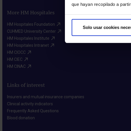
que hayan recopilado a parti
More HM Hospitales
HM Hospitales Foundation​
Solo usar cookies nece
CUHMED University Center​
HM Hospitales Institute​
HM Hospitales Intranet​
HM CIOCC​
HM CIEC​
HM CINAC​
Links of interest
Insurers and mutual insurance companies​
Clinical activity indicators​
Frequently Asked Questions​
Blood donation​