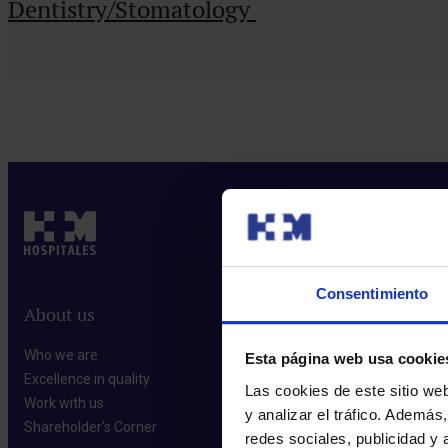
Dentistry/Stomatology
Consentimiento
About us
Who we are​
Esta página web usa cookie
Excellence in quality​
Las cookies de este sitio we
Work with us​
y analizar el tráfico. Ademá
Shareholder's Corner​
redes sociales, publicidad y