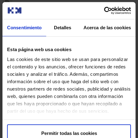
20 minutos salvan 3 vidas
Una donación salva 3 vidas. Es decir, tres largas vidas a
cambio de 20 minutos tuyos.
Consentimiento
Detalles
Acerca de las cookies
Esta página web usa cookies
Donar sangre es muy seguro
Las cookies de este sitio web se usan para personalizar
Donar sangre es muy seguro, no debes tener miedo.
el contenido y los anuncios, ofrecer funciones de redes
sociales y analizar el tráfico. Además, compartimos
información sobre el uso que haga del sitio web con
nuestros partners de redes sociales, publicidad y análisis
Una forma de sentirte bien
web, quienes pueden combinarla con otra información
Ayudar y formar parte de esta cadena de intercambio te hará
que les haya proporcionado o que hayan recopilado a
sentir bien.
partir del uso que haya hecho de sus servicios.
Solo en 2023 contamos con la ayuda
de 10.625 donantes. ¿Quieres formar
Permitir todas las cookies