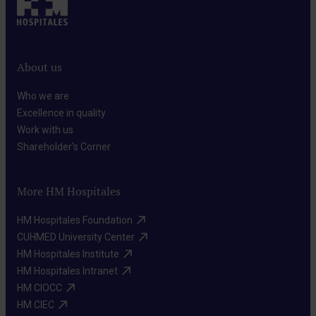
al llegar a la unidad.
No estar en ayunas.
About us
No haber donado en las últimas 8 semanas.
Who we are​
Además, debes saber que las mujeres pueden donar
Excellence in quality​
sangre hasta 3 veces al año, mientras que los hombres
Work with us​
pueden hacerlo hasta 4 veces.
Shareholder's Corner​
More HM Hospitales
HM Hospitales Foundation​
CUHMED University Center​
HM Hospitales Institute​
HM Hospitales Intranet​
HM CIOCC​
HM CIEC​