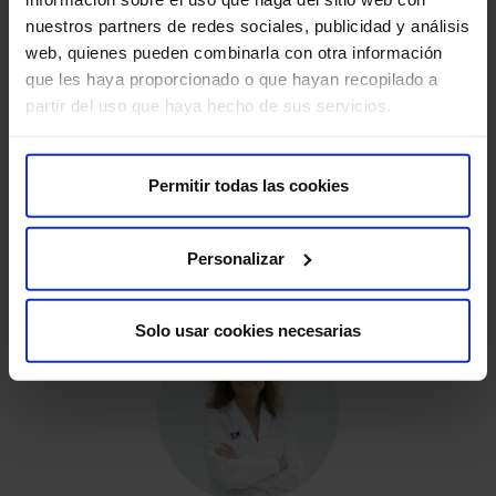
nuestros partners de redes sociales, publicidad y análisis
web, quienes pueden combinarla con otra información
que les haya proporcionado o que hayan recopilado a
partir del uso que haya hecho de sus servicios.
Dr. Ángel González Pinto
Permitir todas las cookies
Cirugía Cardíaca
Personalizar
Solo usar cookies necesarias