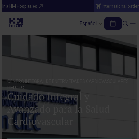
Ir a HM Hospitales
International patie
Español
CENTRO INTEGRAL DE ENFERMEDADES CARDIOVASCULARES
HM CIEC
Cuidado Integral y
Avanzado para la Salud
Cardiovascular