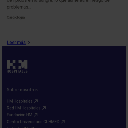
de lípidos en la sangre, lo que aumenta el riesgo de
¿Ha
problemas…
hab
ser
Cardiología
Card
Leer más
Sobre nosotros
HM Hospitales​
Red HM Hospitales​
Fundación HM​
Centro Universitario CUHMED​