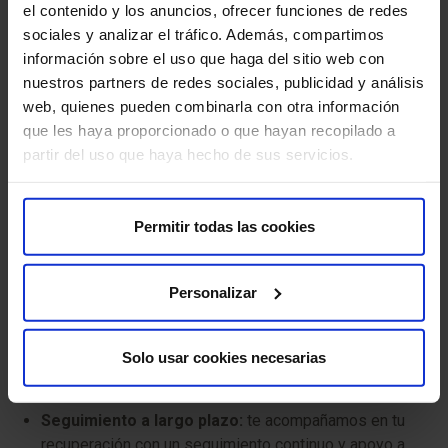
el contenido y los anuncios, ofrecer funciones de redes
ecocardiogramas, resonancias magnéticas cardíacas,
sociales y analizar el tráfico. Además, compartimos
TAC cardíaco, holter y pruebas de esfuerzo, para
información sobre el uso que haga del sitio web con
detectar signos de enfermedad cardíaca, incluso antes
nuestros partners de redes sociales, publicidad y análisis
de que aparezcan los síntomas.
web, quienes pueden combinarla con otra información
que les haya proporcionado o que hayan recopilado a
Consejo genético:
nuestros cardiólogos te ayudarán
partir del uso que haya hecho de sus servicios.
a comprender los resultados de tus pruebas genéticas
y a tomar decisiones informadas sobre tu salud y la de
tu familia.
Permitir todas las cookies
Tratamiento integral de cardiopatías:
si te
diagnostican una enfermedad cardíaca, nuestros
Personalizar
cardiólogos te brindarán un plan de tratamiento
personalizado, que puede incluir medicamentos,
cambios en el estilo de vida, implantes de
Solo usar cookies necesarias
dispositivos cardíacos o procedimientos quirúrgicos.
Seguimiento a largo plazo:
te acompañamos en tu
recuperación con un seguimiento continuo y apoyo a