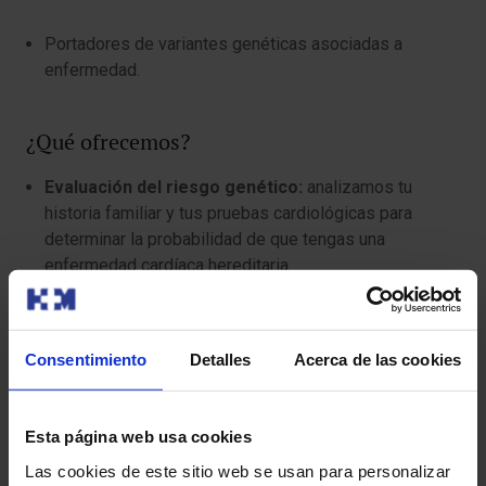
Portadores de variantes genéticas asociadas a
enfermedad.
¿Qué ofrecemos?
Evaluación del riesgo genético:
analizamos tu
historia familiar y tus pruebas cardiológicas para
determinar la probabilidad de que tengas una
enfermedad cardíaca hereditaria.
Estudios genéticos:
realizamos estudios genéticos
de última generación para identificar variantes
Consentimiento
Detalles
Acerca de las cookies
genéticas asociadas a determinadas cardiopatías.
Pruebas de detección de enfermedades
Esta página web usa cookies
cardíacas:
ofrecemos una amplia gama de pruebas
Las cookies de este sitio web se usan para personalizar
complementarias, incluyendo electrocardiogramas,