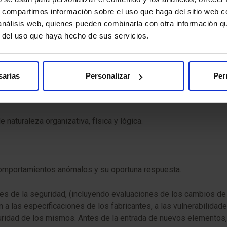
 en múltiples capas, constituidas por medidas organizativas, f
s, compartimos información sobre el uso que haga del sitio web 
 análisis web, quienes pueden combinarla con otra información q
r del uso que haya hecho de sus servicios.
ntes que no han podido evitarse.
 en su conjunto.
sarias
Personalizar
Per
naturaleza organizativa, física y lógica.
o comportamientos anómalos y su oportuna respuesta.
de la seguridad, (incluyendo evaluaciones de los cambios de co
a las especificaciones de los fabricantes, a las vulnerabilidade
eguridad de los mismos. Antes de la entrada de nuevos elementos,