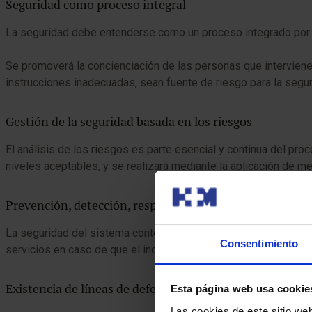
Seguridad como proceso integral
La seguridad debe entenderse como un proceso integrado por t
Se promoverá la concienciación de las personas que intervienen e
instrucciones inadecuadas, sean fuente de riesgo para la segur
Gestión de la seguridad basada en los riesgos
El análisis de los riesgos es parte esencial y continua del pr
niveles aceptables, y se realizará mediante la aplicación de me
Prevención, detección, respuesta y conservación
La seguridad del sistema contempla medidas que implementen l
Consentimiento
servicios en caso de que el incidente se produzca.
Existencia de líneas de defensa
Esta página web usa cookie
Las cookies de este sitio we