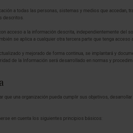
cación a todas las personas, sistemas y medios que accedan, trat
 descritos.
s con acceso a la información descrita, independientemente del s
bién se aplica a cualquier otra tercera parte que tenga acces
ctualizado y mejorado de forma continua, se implantará y docum
guridad de la Información será desarrollado en normas y proced
a
izar que una organización pueda cumplir sus objetivos, desarroll
nerse en cuenta los siguientes principios básicos: