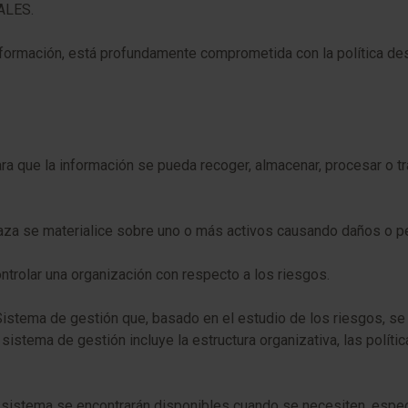
ALES.
formación, está profundamente comprometida con la política de
que la información se pueda recoger, almacenar, procesar o tratar
za se materialice sobre uno o más activos causando daños o perj
ontrolar una organización con respecto a los riesgos.
stema de gestión que, basado en el estudio de los riesgos, se e
 sistema de gestión incluye la estructura organizativa, las polític
l sistema se encontrarán disponibles cuando se necesiten, especi