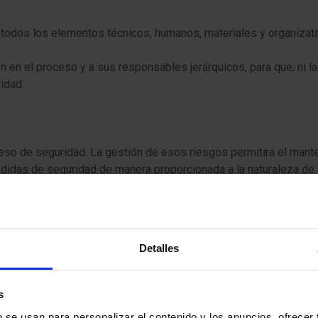
odos los elementos técnicos, humanos, materiales y organizativ
n el proceso y a sus responsables jerárquicos, para que, ni la ig
idad.
oceso de seguridad. La gestión de esos riesgos permitirá el mant
didas de seguridad de manera proporcionada a la naturaleza de la
os aspectos de prevención, detección y respuesta ante inciden
Detalles
s
b se usan para personalizar el contenido y los anuncios, ofrecer