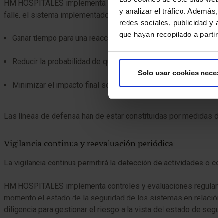
HM HOSPITALES implementa una estrategia de protección basada
y analizar el tráfico. Ademá
falle, el sistema implementado permita:
redes sociales, publicidad y
que hayan recopilado a parti
Ganar tiempo para una reacción adecuada frente a los incide
Reducir la probabilidad de que el sistema sea comprometido
Solo usar cookies nece
Minimizar el impacto final sobre el mismo.
Las líneas de defensa han de estar constituidas por medidas de 
Vigilancia continua y reevaluación periódica
La vigilancia continua permitirá la detección de actividades 
HM HOSPITALES implementa controles y evaluaciones regulares 
momento el estado de la seguridad de los sistemas en relación 
diligencia para gestionar el riesgo a la vista del estado de s