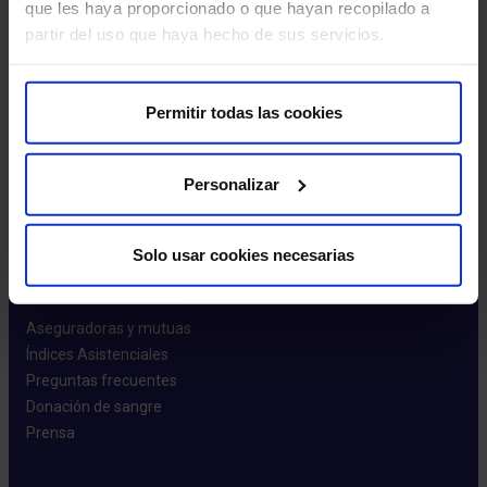
que les haya proporcionado o que hayan recopilado a
Más HM Hospitales
partir del uso que haya hecho de sus servicios.
Fundación HM Hospitales​
Centro Universitario CUHMED​
Instituto HM Hospitales​
Permitir todas las cookies
Intranet HM Hospitales​
HM CIOCC​
Personalizar
HM CIEC​
HM CINAC​
Solo usar cookies necesarias
Enlaces de interés
Aseguradoras y mutuas​
Índices Asistenciales​
Preguntas frecuentes​
Donación de sangre​
Prensa​