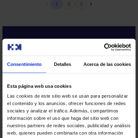
Página
Siguiente
1
2
3
anterior
página
Consentimiento
Detalles
Acerca de las cookies
Sobre nosotros
Quiénes somos​
Esta página web usa cookies
Excelencia en calidad​
Las cookies de este sitio web se usan para personalizar
Trabaja con nosotros​
el contenido y los anuncios, ofrecer funciones de redes
Rincón del accionista​
sociales y analizar el tráfico. Además, compartimos
Sostenibilidad​
información sobre el uso que haga del sitio web con
Canal interno de información​
nuestros partners de redes sociales, publicidad y análisis
web, quienes pueden combinarla con otra información