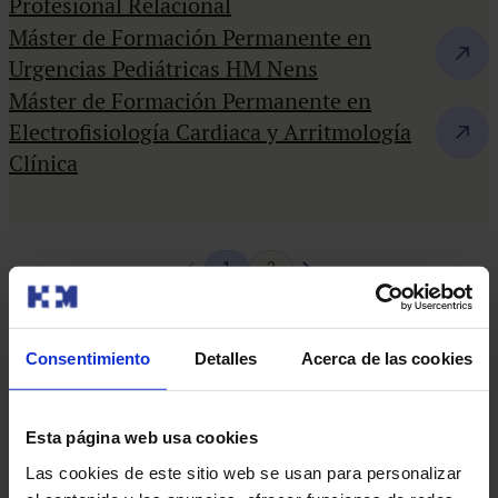
Profesional Relacional
Máster de Formación Permanente en
Urgencias Pediátricas HM Nens
Máster de Formación Permanente en
Electrofisiología Cardiaca y Arritmología
Clínica
Página
Siguiente
1
2
anterior
página
Consentimiento
Detalles
Acerca de las cookies
Esta página web usa cookies
Las cookies de este sitio web se usan para personalizar