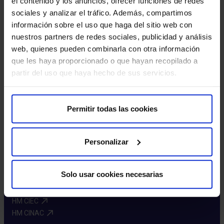
el contenido y los anuncios, ofrecer funciones de redes
Sobre nosotros
sociales y analizar el tráfico. Además, compartimos
información sobre el uso que haga del sitio web con
Quiénes somos​
nuestros partners de redes sociales, publicidad y análisis
Excelencia en calidad​
web, quienes pueden combinarla con otra información
Trabaja con nosotros​
que les haya proporcionado o que hayan recopilado a
Rincón del accionista​
partir del uso que haya hecho de sus servicios.
Sostenibilidad​
Canal interno de información​
Permitir todas las cookies
Más HM Hospitales
Fundación HM Hospitales​
Personalizar
Centro Universitario CUHMED​
Instituto HM Hospitales​
Solo usar cookies necesarias
Intranet HM Hospitales​
HM CIOCC​
HM CIEC​
HM CINAC​