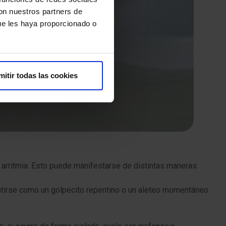
con nuestros partners de
ue les haya proporcionado o
mitir todas las cookies
 arritmia. Esto puede manifestarse de distintas maneras:
sentirse como un golpecito repentino o un aleteo momentáneo