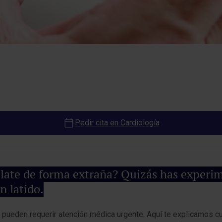
Pedir cita en Cardiología
late de forma extraña? Quizás has experim
n latido.
 pueden requerir atención médica urgente. Aquí te explicamos cu