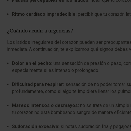
Pausas perceptibles en los latidos:
notar que tu corazó
Ritmo cardíaco impredecible:
percibir que tu corazón la
¿Cuándo acudir a urgencias?
Los latidos irregulares del corazón pueden ser preocupante
inmediata. A continuación, te explicamos qué signos debes v
Dolor en el pecho:
una sensación de presión o peso, como
especialmente si es intenso o prolongado.
Dificultad para respirar:
sensación de no poder tomar sufi
profundamente, como si algo te impidiera llenar los pulmo
Mareos intensos o desmayos:
no se trata de un simple 
tu corazón no está bombeando sangre de manera eficiente
Sudoración excesiva:
si notas sudoración fría y pegajosa