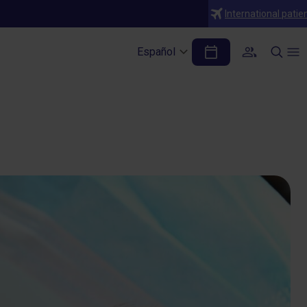
International patie
mia que requieren
Español