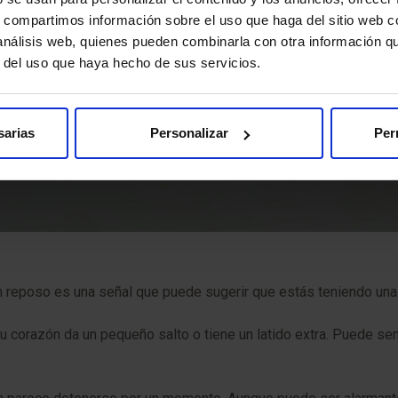
s, compartimos información sobre el uso que haga del sitio web 
 análisis web, quienes pueden combinarla con otra información q
r del uso que haya hecho de sus servicios.
sarias
Personalizar
Per
 en reposo es una señal que puede sugerir que estás teniendo una
 tu corazón da un pequeño salto o tiene un latido extra. Puede 