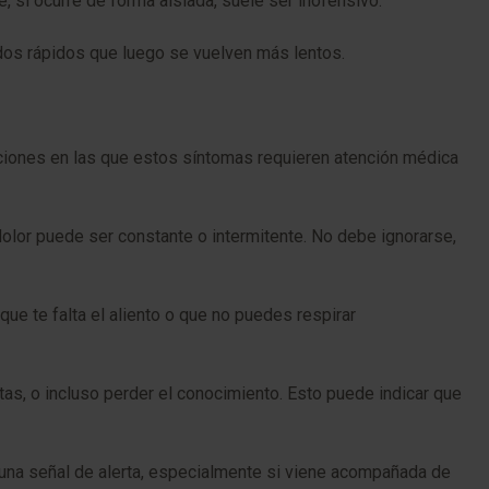
si ocurre de forma aislada, suele ser inofensivo.
idos rápidos que luego se vuelven más lentos.
aciones en las que estos síntomas requieren atención médica
olor puede ser constante o intermitente. No debe ignorarse,
ue te falta el aliento o que no puedes respirar
tas, o incluso perder el conocimiento. Esto puede indicar que
r una señal de alerta, especialmente si viene acompañada de