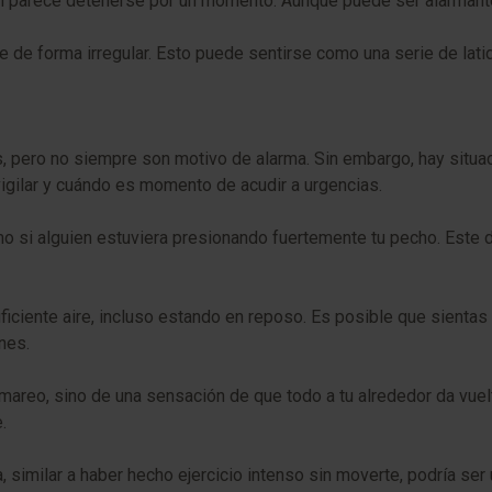
n parece detenerse por un momento. Aunque puede ser alarmante, 
te de forma irregular. Esto puede sentirse como una serie de lat
s, pero no siempre son motivo de alarma. Sin embargo, hay situ
igilar y cuándo es momento de acudir a urgencias.
 si alguien estuviera presionando fuertemente tu pecho. Este d
ciente aire, incluso estando en reposo. Es posible que sientas q
nes.
mareo, sino de una sensación de que todo a tu alrededor da vuel
.
, similar a haber hecho ejercicio intenso sin moverte, podría se