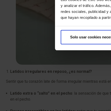
y analizar el tráfico. Ademá
redes sociales, publicidad y
que hayan recopilado a parti
Solo usar cookies nece
Latidos irregulares en reposo, ¿es normal?
Sentir que tu corazón late de forma irregular mientras está
Latido extra o “salto” en el pecho
: la sensación de que
en el pecho.