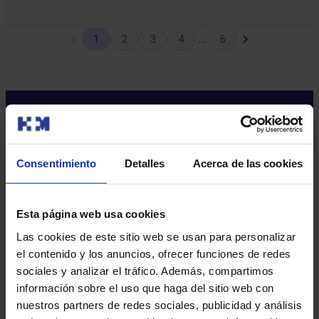
Previous
Páxina
…
1
2
3
4
6
Page
seguinte
Consentimiento
Detalles
Acerca de las cookies
Sobre nós
Esta página web usa cookies
Quen somos​
Las cookies de este sitio web se usan para personalizar
Excelencia en calidade​
el contenido y los anuncios, ofrecer funciones de redes
Traballa connosco​
sociales y analizar el tráfico. Además, compartimos
Recuncho do accionista​
información sobre el uso que haga del sitio web con
Sostibilidade​
nuestros partners de redes sociales, publicidad y análisis
Canle interna de información​