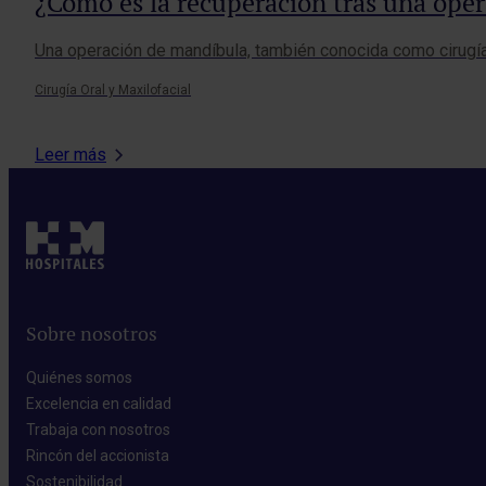
¿Cómo es la recuperación tras una ope
Una operación de mandíbula, también conocida como cirugía 
Cirugía Oral y Maxilofacial
Leer más
Sobre nosotros
Quiénes somos​
Excelencia en calidad​
Trabaja con nosotros​
Rincón del accionista​
Sostenibilidad​