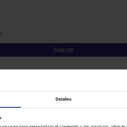
d
Pedir cita
Detalles
s
b se usan para personalizar el contenido y los anuncios, ofrecer