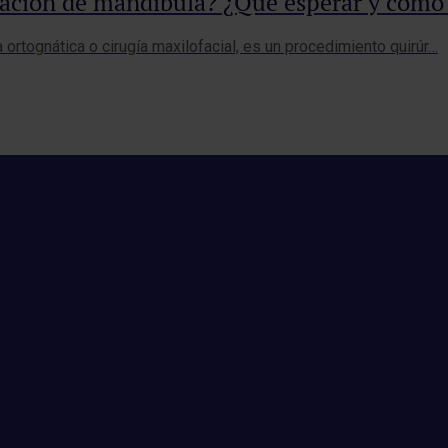
ración de mandíbula? ¿Qué esperar y cómo
ortognática o cirugía maxilofacial, es un procedimiento quirúr…