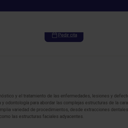
Cirugía Oral y Maxilofacial
Pedir cita
gnóstico y el tratamiento de las enfermedades, lesiones y defectos
 y odontología para abordar las complejas estructuras de la cara
amplia variedad de procedimientos, desde extracciones dentales 
como las estructuras faciales adyacentes.