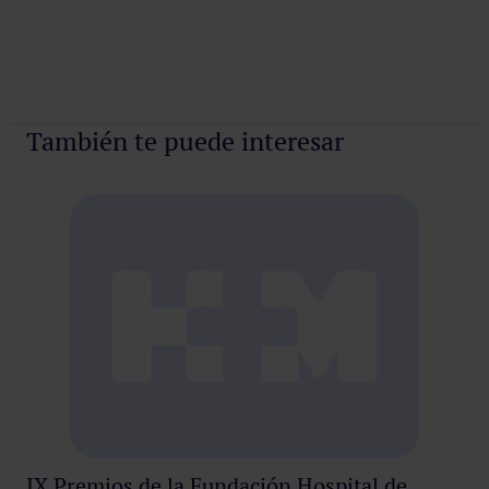
También te puede interesar
El
IX Premios de la Fundación Hospital de