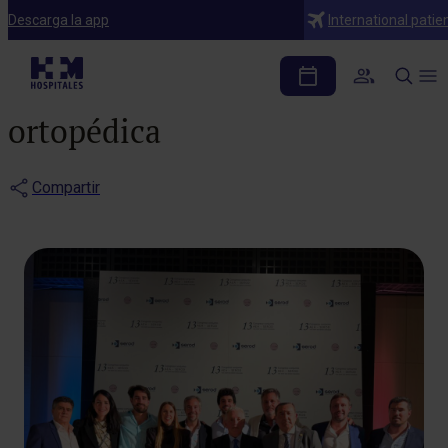
Notas de prensa
Descarga la app
International patie
HM Hospitales refuerza
su liderazgo en cirugía
ortopédica
Compartir