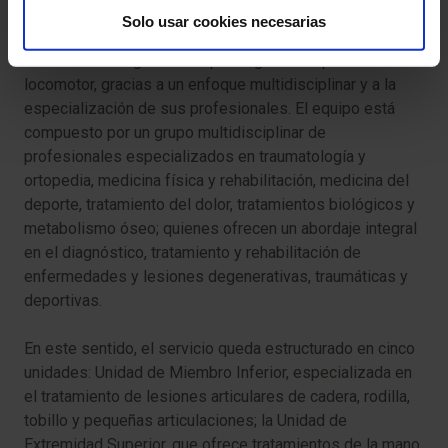
Hospitales en Málaga, dirigido por el Dr. Díaz Samada,
Solo usar cookies necesarias
continúa consolidándose como un referente en el
tratamiento integral de las patologías del aparato
locomotor, gracias a un enfoque multidisciplinar y a la
especialización de sus profesionales. El equipo está
compuesto por un grupo multidisciplinar de
profesionales especializados en traumatología y
ortopedia, medicina física y rehabilitación, medicina del
deporte, tratamiento del dolor, tratamientos biológicos y
metabolismo óseo; quienes ofrecen un abordaje integral
en el diagnóstico, tratamiento y rehabilitación de
enfermedades y lesiones degenerativas, traumáticas y
deportivas.
En este sentido, el servicio queda estructurado en cinco
unidades: Unidad de Miembro Inferior, especializada en
el tratamiento de lesiones articulares de cadera, rodilla,
tobillo y pequeñas articulaciones; la Unidad de
Extremidad Superior, que ofrece tratamientos de la mano,