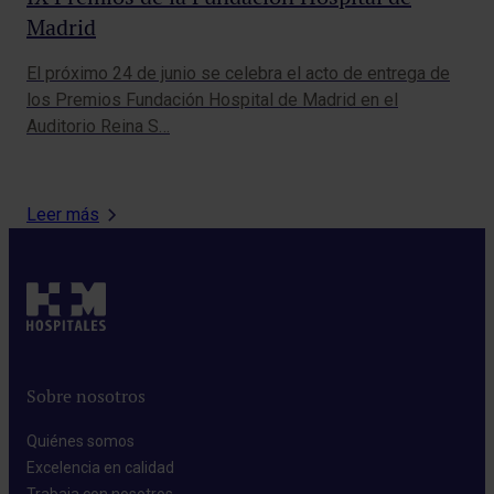
Dr
Madrid
lo
El 
El próximo 24 de junio se celebra el acto de entrega de
Ma
Neu
los Premios Fundación Hospital de Madrid en el
an
gal
Auditorio Reina S…
Leer más
Sobre nosotros
Quiénes somos​
Excelencia en calidad​