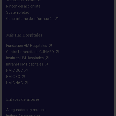
Trabaja con nosotros​
Rincón del accionista​
Sostenibilidad​
Canal interno de información​
Más HM Hospitales
Fundación HM Hospitales​
Centro Universitario CUHMED​
Instituto HM Hospitales​
Intranet HM Hospitales​
HM CIOCC​
HM CIEC​
HM CINAC​
Enlaces de interés
Aseguradoras y mutuas​