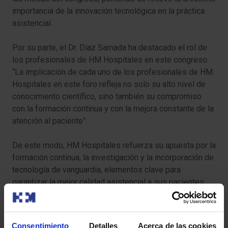
importancia de la innovación tecnológica en la práctica
asistencial.
Por su parte, el Dr. Díaz Samada ha destacado el rol de
los profesionales de HM Hospitales en este congreso:
“La implicación de cada uno de los profesionales de HM
Hospitales en este foro refleja no solo su alto nivel de
conocimiento científico, sino también su compromiso
con la formación continua y con la mejora constante de la
atención al paciente”.
De este modo, HM Hospitales refuerza su apuesta por la
formación continua, la investigación y la incorporación de
tecnología de vanguardia, elementos clave para
garantizar la mejor calidad asistencial a sus pacientes.
Consentimiento
Detalles
Acerca de las cookies