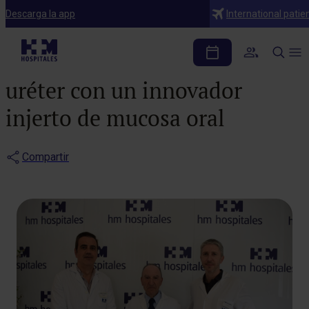
Notas de prensa
Descarga la app
International patie
Urólogos del Hospital
HM Modelo logran reparar un
uréter con un innovador
injerto de mucosa oral
Compartir