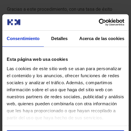
Gracias a este procedimiento, con una tasa de éxito
mayor del 90%, según publicaciones existentes en otros
países, permite que nuestros pacientes no tengan que
pasar por quirófano cada 6 meses para recambiar el
catéter doble J que les ha permitido poder conservar su
Consentimiento
Detalles
Acerca de las cookies
riñón durante los últimos 8 años.
Esta página web usa cookies
Las cookies de este sitio web se usan para personalizar
el contenido y los anuncios, ofrecer funciones de redes
sociales y analizar el tráfico. Además, compartimos
También te puede interesar
información sobre el uso que haga del sitio web con
nuestros partners de redes sociales, publicidad y análisis
web, quienes pueden combinarla con otra información
que les haya proporcionado o que hayan recopilado a
partir del uso que haya hecho de sus servicios.