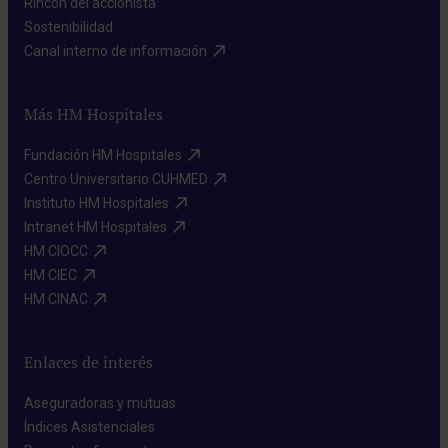
Rincón del accionista​
Sostenibilidad​
Canal interno de información​
Más HM Hospitales
Fundación HM Hospitales​
Centro Universitario CUHMED​
Instituto HM Hospitales​
Intranet HM Hospitales​
HM CIOCC​
HM CIEC​
HM CINAC​
Enlaces de interés
Aseguradoras y mutuas​
Índices Asistenciales​