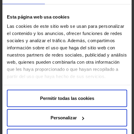
Esta página web usa cookies
Las cookies de este sitio web se usan para personalizar
el contenido y los anuncios, ofrecer funciones de redes
sociales y analizar el tráfico. Además, compartimos
información sobre el uso que haga del sitio web con
nuestros partners de redes sociales, publicidad y análisis
¿Qué es la Menopausia precoz o Insuficiencia
web, quienes pueden combinarla con otra información
ovárica prematura (IOP)? Conoce sus
que les haya proporcionado o que hayan recopilado a
síntomas y consecuencias
partir del uso que haya hecho de sus servicios.
La menopausia es una etapa natural en la vida de la
mujer, que se caracteriza por la deficiencia de
estrógenos, pero cua…
Permitir todas las cookies
Ginecología y Obstetricia
Personalizar