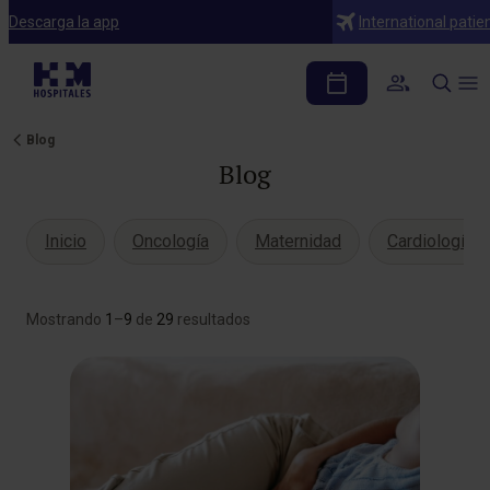
Descarga la app
International patie
Blog
Blog
Inicio
Oncología
Maternidad
Cardiología
Mostrando
1
–
9
de
29
resultados