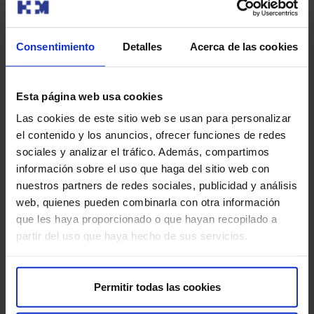
lubricantes a base de agua o silicona, ya que los
lubricantes a base de aceite pueden dañar los
preservativos y aumentar el riesgo de infecciones.
Consentimiento
Detalles
Acerca de las cookies
Técnicas regenerativas
: tanto el láser (diodo, erbio
o CO2) como la radiofrecuencia han mostrado utilidad
Esta página web usa cookies
para rejuvenecer los tejidos de vulva y vagina, a través
Las cookies de este sitio web se usan para personalizar
del calentamiento de dichos tejidos que generan una
el contenido y los anuncios, ofrecer funciones de redes
nueva formación de colágeno.
sociales y analizar el tráfico. Además, compartimos
información sobre el uso que haga del sitio web con
El médico determinará la mejor opción para ti en función
nuestros partners de redes sociales, publicidad y análisis
de tus necesidades y preferencias.
web, quienes pueden combinarla con otra información
que les haya proporcionado o que hayan recopilado a
partir del uso que haya hecho de sus servicios.
Permitir todas las cookies