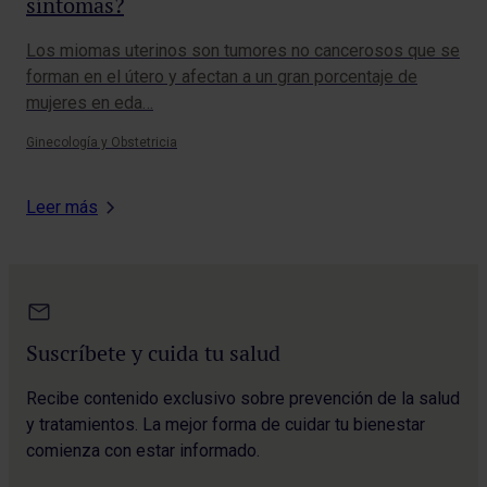
síntomas?
ca
Los miomas uterinos son tumores no cancerosos que se
La 
forman en el útero y afectan a un gran porcentaje de
muj
mujeres en eda…
Dur
Ginecología y Obstetricia
Gine
Leer más
Suscríbete y cuida tu salud
Recibe contenido exclusivo sobre prevención de la salud
y tratamientos. La mejor forma de cuidar tu bienestar
comienza con estar informado.