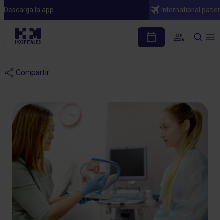
Blog
Descarga la app
International patie
¿Cómo se trata la atrofia
vulvar?
Compartir