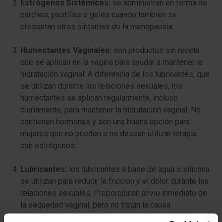
Estrógenos Sistémicos:
se administran en forma de
parches, pastillas o geles cuando también se
presentan otros síntomas de la menopausia.
Humectantes Vaginales:
son productos sin receta
que se aplican en la vagina para ayudar a mantener la
hidratación vaginal. A diferencia de los lubricantes, que
se utilizan durante las relaciones sexuales, los
humectantes se aplican regularmente, incluso
diariamente, para mantener la hidratación vaginal. No
contienen hormonas y son una buena opción para
mujeres que no pueden o no desean utilizar terapia
con estrógenos.
Lubricantes:
los lubricantes a base de agua o silicona
se utilizan para reducir la fricción y el dolor durante las
relaciones sexuales. Proporcionan alivio inmediato de
la sequedad vaginal, pero no tratan la causa
subyacente de la atrofia. Es importante elegir