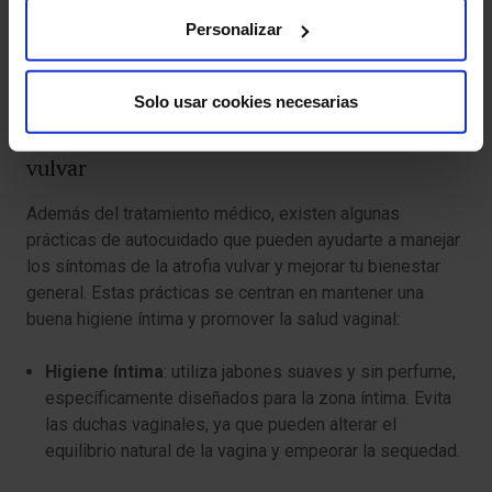
Personalizar
Solo usar cookies necesarias
Consejos de autocuidado para la atrofia
vulvar
Además del tratamiento médico, existen algunas
prácticas de autocuidado que pueden ayudarte a manejar
los síntomas de la atrofia vulvar y mejorar tu bienestar
general. Estas prácticas se centran en mantener una
buena higiene íntima y promover la salud vaginal:
Higiene íntima
: utiliza jabones suaves y sin perfume,
específicamente diseñados para la zona íntima. Evita
las duchas vaginales, ya que pueden alterar el
equilibrio natural de la vagina y empeorar la sequedad.