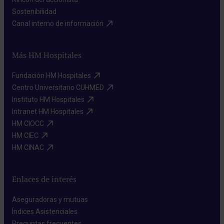
Sostenibilidad​
Canal interno de información​
Más HM Hospitales
Fundación HM Hospitales​
Centro Universitario CUHMED​
Instituto HM Hospitales​
Intranet HM Hospitales​
HM CIOCC​
HM CIEC​
HM CINAC​
Enlaces de interés
Aseguradoras y mutuas​
Índices Asistenciales​
Preguntas frecuentes​