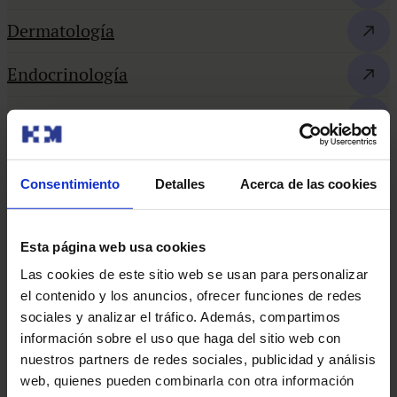
Dermatología
Endocrinología
Fisioterapia y Rehabilitación
Ginecología y Obstetricia
Consentimiento
Detalles
Acerca de las cookies
Medicina Estética
Medicina General
Esta página web usa cookies
Las cookies de este sitio web se usan para personalizar
Medicina Interna
el contenido y los anuncios, ofrecer funciones de redes
sociales y analizar el tráfico. Además, compartimos
Neumología
información sobre el uso que haga del sitio web con
nuestros partners de redes sociales, publicidad y análisis
Oftalmología
web, quienes pueden combinarla con otra información