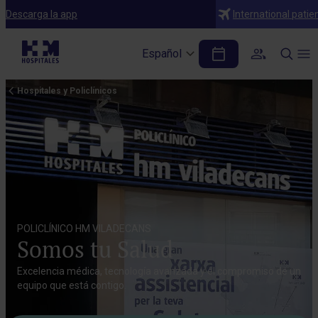
Descarga la app
International patie
Español
Hospitales y Policlínicos
POLICLÍNICO HM VILADECANS
Somos tu Salud
Excelencia médica, tecnología avanzada y el compromiso de un
equipo que está contigo.