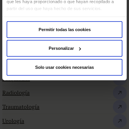
que les haya proporcionado o que hayan recopilado a
Otorrinolaringología
partir del uso que haya hecho de sus servicios.
Podología
Permitir todas las cookies
Psicología
Personalizar
Reumatología
Pediatría
Solo usar cookies necesarias
Psiquiatría
Radiología
Traumatología
Urología