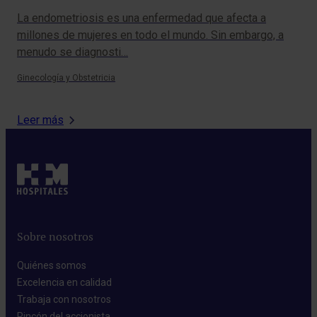
diaria?
La endometriosis es una enfermedad que afecta a
El 
millones de mujeres en todo el mundo. Sin embargo, a
muc
menudo se diagnosti…
pre
Ginecología y Obstetricia
Onc
Leer más
Sobre nosotros
Quiénes somos​
Excelencia en calidad​
Trabaja con nosotros​
Rincón del accionista​