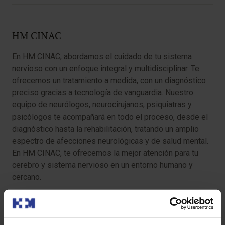
HM CINAC
En HM CINAC, abordamos el cuidado de tu sistema
nervioso con un enfoque integral y multidisciplinar. Te
ofrecemos un tratamiento a medida, con un diagnóstico
preciso gracias a tecnología de vanguardia. Nuestro
equipo de neurólogos, neurocirujanos, psiquiatras y
psicólogos te acompañará en todo el proceso, desde el
diagnóstico hasta la rehabilitación, tratando un amplio
espectro de afecciones neurológicas y de salud mental.
En HM CINAC, te ofrecemos la mejor atención para tu
cerebro y sistema nervioso en un entorno humano y
cercano.