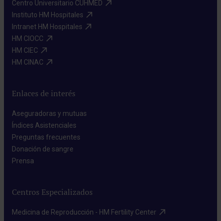
Centro Universitario CUHMED​
Instituto HM Hospitales​
Intranet HM Hospitales​
HM CIOCC​
HM CIEC​
HM CINAC​
Enlaces de interés
Aseguradoras y mutuas​
Índices Asistenciales​
Preguntas frecuentes​
Donación de sangre​
Prensa​
Centros Especializados
Medicina de Reproducción - HM Fertility Center​