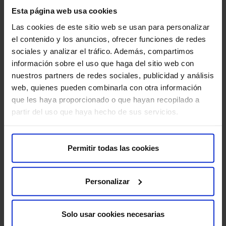
estómago, causando anemia por deficiencia de hierro.
Esta página web usa cookies
Las cookies de este sitio web se usan para personalizar
Obstrucción:
el crecimiento del tumor puede obstruir
el contenido y los anuncios, ofrecer funciones de redes
el paso de los alimentos a través del estómago,
sociales y analizar el tráfico. Además, compartimos
causando náuseas, vómitos y dificultad para tragar.
información sobre el uso que haga del sitio web con
nuestros partners de redes sociales, publicidad y análisis
Perforación:
en casos raros, el tumor puede perforar
web, quienes pueden combinarla con otra información
la pared del estómago, causando una peritonitis, una
que les haya proporcionado o que hayan recopilado a
infección grave de la cavidad abdominal.
partir del uso que haya hecho de sus servicios.
Metástasis:
el cáncer de estómago se puede
propagar a otros órganos, como el hígado, los
Permitir todas las cookies
pulmones, los huesos y el peritoneo (el revestimiento
de la cavidad abdominal).
Personalizar
Diagnóstico del cáncer de estómago
Solo usar cookies necesarias
El diagnóstico del cáncer de estómago implica una serie