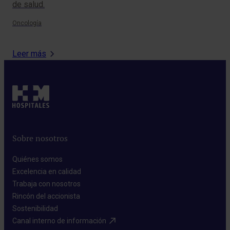
de salud.
cla
Oncología
Onc
Leer más
Sobre nosotros
Quiénes somos​
Excelencia en calidad​
Trabaja con nosotros​
Rincón del accionista​
Sostenibilidad​
Canal interno de información​