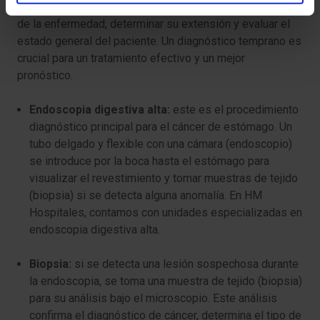
de pruebas y procedimientos para confirmar la presencia
de la enfermedad, determinar su extensión y evaluar el
estado general del paciente. Un diagnóstico temprano es
crucial para un tratamiento efectivo y un mejor
pronóstico.
Endoscopia digestiva alta:
este es el procedimiento
diagnóstico principal para el cáncer de estómago. Un
tubo delgado y flexible con una cámara (endoscopio)
se introduce por la boca hasta el estómago para
visualizar el revestimiento y tomar muestras de tejido
(biopsia) si se detecta alguna anomalía. En HM
Hospitales, contamos con unidades especializadas en
endoscopia digestiva alta.
Biopsia:
si se detecta una lesión sospechosa durante
la endoscopia, se toma una muestra de tejido (biopsia)
para su análisis bajo el microscopio. Este análisis
confirma el diagnóstico de cáncer, determina el tipo de