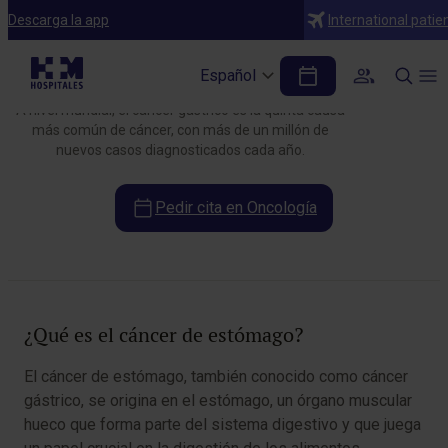
Enfermedades
Descarga la app
International patie
ONCOLOGÍA
Cáncer de estómago
Español
A nivel mundial, el cáncer gástrico es la quinta causa
más común de cáncer, con más de un millón de
nuevos casos diagnosticados cada año.
Pedir cita en Oncología
Tabla de contenidos
¿Qué es el cáncer de estómago?
El cáncer de estómago, también conocido como cáncer
gástrico, se origina en el estómago, un órgano muscular
hueco que forma parte del sistema digestivo y que juega