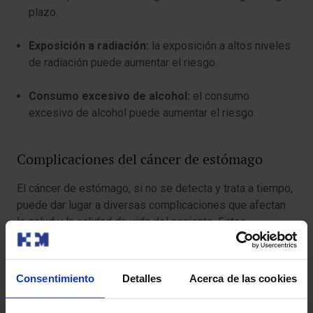
plazo.
Exposición a radiación:
la exposición a altos niveles
de radiación puede aumentar el riesgo.
Consumo excesivo de alcohol:
el consumo
excesivo de alcohol puede aumentar el riesgo.
Complicaciones del cáncer de estómago
El cáncer de estómago, si no se detecta y trata a tiempo,
puede dar lugar a diversas complicaciones que afectan
la salud y la calidad de vida del paciente. Estas
complicaciones pueden ser el resultado del crecimiento
local del tumor, la invasión de tejidos adyacentes o la
propagación del cáncer a otras partes del cuerpo.
Consentimiento
Detalles
Acerca de las cookies
Sangrado:
el tumor puede sangrar hacia el interior del