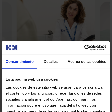
Consentimiento
Detalles
Acerca de las cookies
Nuestros médicos
Esta página web usa cookies
Las cookies de este sitio web se usan para personalizar
Consulta y pide cita con los profesionales de esta
el contenido y los anuncios, ofrecer funciones de redes
especialidad
sociales y analizar el tráfico. Además, compartimos
información sobre el uso que haga del sitio web con
Pedir cita
nuestros partners de redes sociales, publicidad y análisis