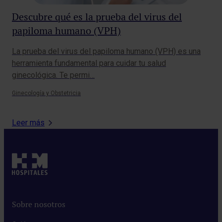
Descubre qué es la prueba del virus del
Co
papiloma humano (VPH)
de 
La prueba del virus del papiloma humano (VPH) es una
La 
herramienta fundamental para cuidar tu salud
est
ginecológica. Te permi…
mo
Ginecología y Obstetricia
Endo
Leer más
Sobre nosotros