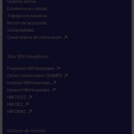
Quiénes somos​
Excelencia en calidad​
Trabaja con nosotros​
Rincón del accionista​
Sostenibilidad​
Canal interno de información​
Más HM Hospitales
Fundación HM Hospitales​
Centro Universitario CUHMED​
Instituto HM Hospitales​
Intranet HM Hospitales​
HM CIOCC​
HM CIEC​
HM CINAC​
Enlaces de interés