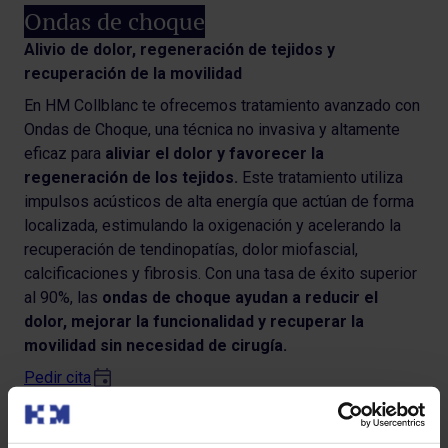
Ondas de choque
Alivio de dolor, regeneración de tejidos y
recuperación de la movilidad
En HM Collblanc te ofrecemos tratamiento avanzado con
Ondas de Choque, una técnica no invasiva y altamente
eficaz para
aliviar el dolor y favorecer la
regeneración de los tejidos.
Este tratamiento utiliza
impulsos acústicos de alta energía que actúan de forma
localizada, estimulando la oxigenación y acelerando la
recuperación de tendinopatías, dolor miofascial,
calcificaciones y fibrosis. Con una tasa de éxito superior
al 90%, las
ondas de choque ayudan a reducir el
dolor, mejorar la funcionalidad y recuperar la
movilidad sin necesidad de cirugía.
Pedir cita