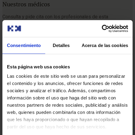
Nuestros médicos
Consulta y pide cita con los profesionales de esta
especialidad
Pedir cita
Consentimiento
Detalles
Acerca de las cookies
Esta página web usa cookies
Las cookies de este sitio web se usan para personalizar
el contenido y los anuncios, ofrecer funciones de redes
sociales y analizar el tráfico. Además, compartimos
Pedir cita
También te puede interesar
información sobre el uso que haga del sitio web con
nuestros partners de redes sociales, publicidad y análisis
web, quienes pueden combinarla con otra información
que les haya proporcionado o que hayan recopilado a
partir del uso que haya hecho de sus servicios.