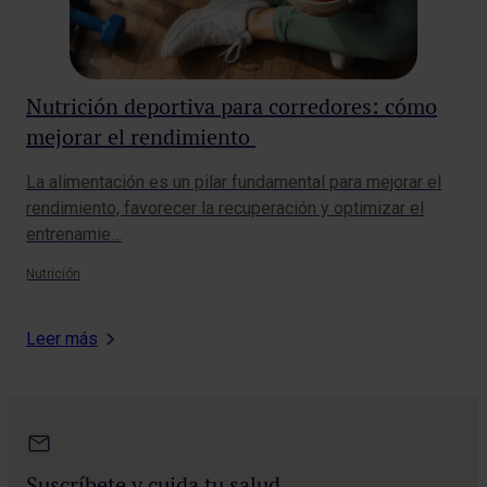
Nutrición deportiva para corredores: cómo
Al
mejorar el rendimiento
de
de
La alimentación es un pilar fundamental para mejorar el
Viv
di
rendimiento, favorecer la recuperación y optimizar el
con
entrenamie…
sob
Nutrición
Nutr
Leer más
Suscríbete y cuida tu salud