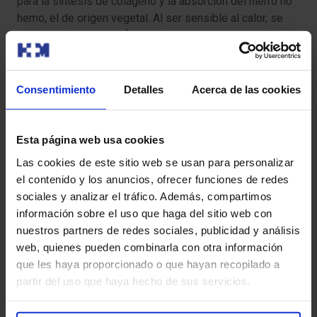
para la síntesis de colágeno y la absorción del hierro no
hemo, el de origen vegetal. Al ser sensible al calor, se
recomienda consumir frutos cítricos, pimientos crudos,
kiwi, fresas y brócoli al vapor o crudo para evitar
su pérdida durante el cocinado.
Consentimiento
Detalles
Acerca de las cookies
Vitamina K o filoquinona y menaquinona
Es la vitamina clave para la coagulación sanguínea y la
Esta página web usa cookies
salud ósea. La vitamina K1 se obtiene sobre todo a
Las cookies de este sitio web se usan para personalizar
través de las verduras de hoja verde oscura, como la col
el contenido y los anuncios, ofrecer funciones de redes
rizada, las acelgas, la lechuga y las espinacas, mientras
sociales y analizar el tráfico. Además, compartimos
que la K2 la producen las bacterias intestinales y se
información sobre el uso que haga del sitio web con
encuentra en alimentos fermentados y algunos quesos.
nuestros partners de redes sociales, publicidad y análisis
web, quienes pueden combinarla con otra información
Vitamina E o tocoferol
que les haya proporcionado o que hayan recopilado a
partir del uso que haya hecho de sus servicios.
Es el principal antioxidante liposoluble, encargado de
proteger las membranas celulares contra el daño de los