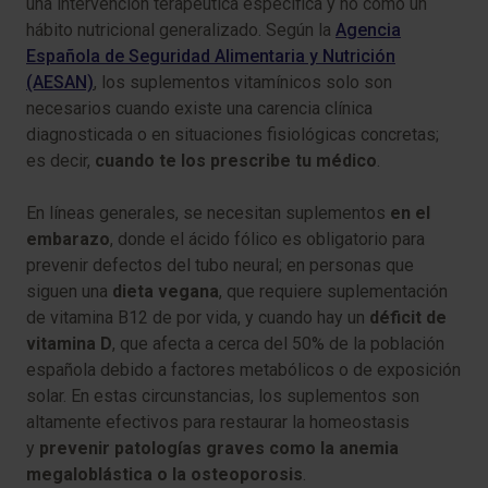
una intervención terapéutica específica y no como un
hábito nutricional generalizado. Según la
Agencia
Española de Seguridad Alimentaria y Nutrición
(AESAN)
, los suplementos vitamínicos solo son
necesarios cuando existe una carencia clínica
diagnosticada o en situaciones fisiológicas concretas;
es decir,
cuando te los prescribe tu médico
.
En líneas generales, se necesitan suplementos
en el
embarazo
, donde el ácido fólico es obligatorio para
prevenir defectos del tubo neural; en personas que
siguen una
dieta vegana
, que requiere suplementación
de vitamina B12 de por vida, y cuando hay un
déficit de
vitamina D
, que afecta a cerca del 50% de la población
española debido a factores metabólicos o de exposición
solar. En estas circunstancias, los suplementos son
altamente efectivos para restaurar la homeostasis
y
prevenir patologías graves como la anemia
megaloblástica o la osteoporosis
.