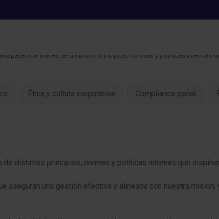
SOSTENIBILIDAD
Gobierno
nsparencia través de distintos principios, normas y políticas internas q
les
Ética y cultura corporativa
Compliance penal
e distintos principios, normas y políticas internas que inspiren
ue aseguran una gestión efectiva y alineada con nuestra misión,