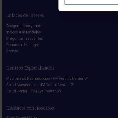
Enlaces de interés
Aseguradoras y mutuas​
Índices Asistenciales​
Preguntas frecuentes​
Donación de sangre​
Prensa​
Centros Especializados
Medicina de Reproducción - HM Fertility Center​
Salud Bucodental – HM Dental Center​
Salud Ocular – HM Eye Center​
Contacta con nosotros