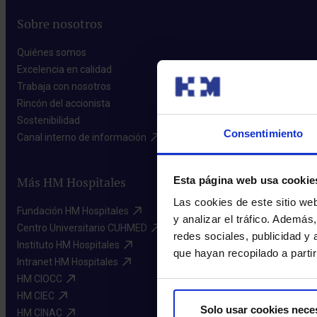
Sobre nosotros
Quiénes somos​
Excelencia en calidad​
Trabaja con nosotros​
Rincón del accionista​
Sostenibilidad​
Consentimiento
Canal interno de información​
Esta página web usa cookie
Más HM Hospitales
Las cookies de este sitio we
Fundación HM Hospitales​
y analizar el tráfico. Ademá
Centro Universitario CUHMED​
redes sociales, publicidad y
Instituto HM Hospitales​
que hayan recopilado a parti
Intranet HM Hospitales​
HM CIOCC​
HM CIEC​
Solo usar cookies nece
HM CINAC​