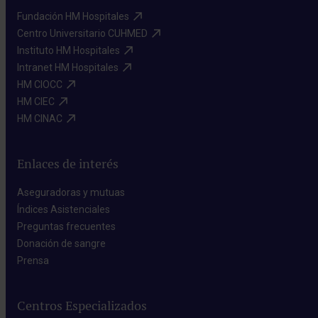
Fundación HM Hospitales​
Centro Universitario CUHMED​
Instituto HM Hospitales​
Intranet HM Hospitales​
HM CIOCC​
HM CIEC​
HM CINAC​
Enlaces de interés
Aseguradoras y mutuas​
Índices Asistenciales​
Preguntas frecuentes​
Donación de sangre​
Prensa​
Centros Especializados