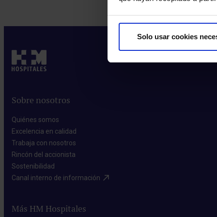
Solo usar cookies nece
Sobre nosotros
Quiénes somos​
Excelencia en calidad​
Trabaja con nosotros​
Rincón del accionista​
Sostenibilidad​
Canal interno de información​
Más HM Hospitales