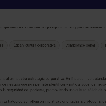
SOSTENIBILIDAD
Gobierno
nsparencia través de distintos principios, normas y políticas internas q
les
Ética y cultura corporativa
Compliance penal
ntral en nuestra estrategia corporativa. En línea con los están
e riesgos que nos permite identificar y mitigar aquellos ries
 la seguridad del paciente, promoviendo una cultura sólida de p
 Estratégico se refleja en iniciativas orientadas a proteger a los