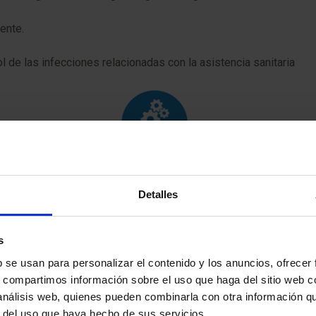
ente.
l de las infecciones relacionadas con la asistencia sanitaria
Detalles
s
b se usan para personalizar el contenido y los anuncios, ofrecer
s, compartimos información sobre el uso que haga del sitio web 
 análisis web, quienes pueden combinarla con otra información q
r del uso que haya hecho de sus servicios.