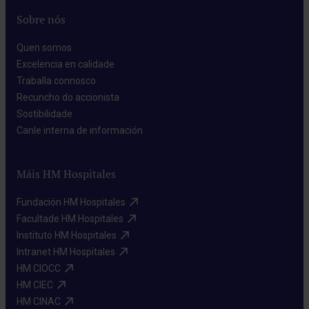
Sobre nós
Quen somos​
Excelencia en calidade​
Traballa connosco​
Recuncho do accionista​
Sostibilidade​
Canle interna de información​
Máis HM Hospitales
Fundación HM Hospitales​
Facultade HM Hospitales​
Instituto HM Hospitales​
Intranet HM Hospitales​
HM CIOCC​
HM CIEC​
HM CINAC​