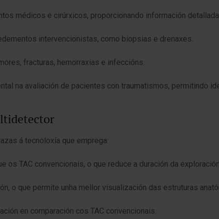
entos médicos e cirúrxicos, proporcionando información detallad
cedementos intervencionistas, como biopsias e drenaxes.
ores, fracturas, hemorraxias e infeccións.
al na avaliación de pacientes con traumatismos, permitindo iden
ltidetector
razas á tecnoloxía que emprega:
ue os TAC convencionais, o que reduce a duración da exploració
n, o que permite unha mellor visualización das estruturas anat
diación en comparación cos TAC convencionais.