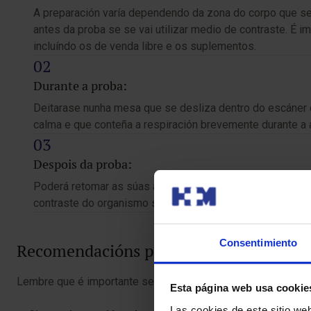
A preparación varía dependendo da zona do corpo que se v
antes da proba se se vai utilizar medio de contraste. É 
incluíndo os de venda libre e os suplementos.
Durante a proba:
Deitarase nunha mesa que se desliza dentro do escáner d
calma e que conteña a respiración brevemente durante a 
Despois da proba:
Poderá retomar as súas actividades habituais inmediata
contraste do organismo se se utilizou.
Consentimiento
Recomendacións para a proba
Lembre que é importante seguir estas recomendacións para 
Esta página web usa cookie
Las cookies de este sitio we