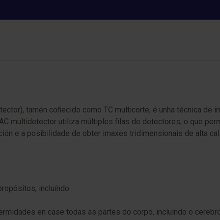
TAC multidetector
tector), tamén coñecido como TC multicorte, é unha técnica de im
C multidetector utiliza múltiples filas de detectores, o que perm
ión e a posibilidade de obter imaxes tridimensionais de alta cal
ropósitos, incluíndo:
ermidades en case todas as partes do corpo, incluíndo o cerebro