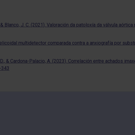
 A. F., & Blanco, J. C. (2021). Valoración da patoloxía da válvul
elicoidal multidetector comparada contra a anxiografía por subst
. D., & Cardona-Palacio, A. (2023). Correlación entre achados im
3-343