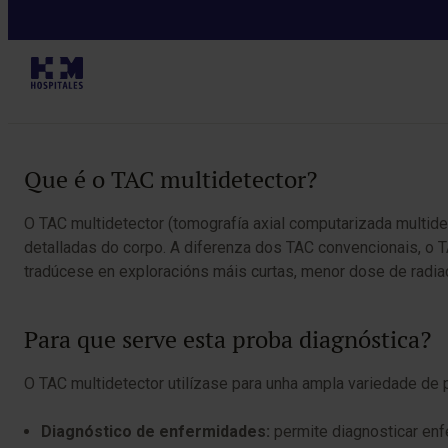
Diagnósticos
Table of Contents
Que é o TAC multidetector?
O TAC multidetector (tomografía axial computarizada multide
detalladas do corpo. A diferenza dos TAC convencionais, o TA
tradúcese en exploracións máis curtas, menor dose de radiac
Para que serve esta proba diagnóstica?
O TAC multidetector utilízase para unha ampla variedade de p
Diagnóstico de enfermidades:
permite diagnosticar enf