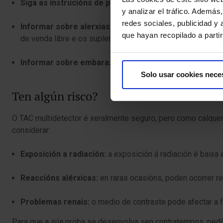
Siga as instrucións de preparación:
siga coidadosament
y analizar el tráfico. Ademá
redes sociales, publicidad y
Informar sobre alerxias e medicamentos:
é importante
que hayan recopilado a parti
de venda libre e os suplementos.
Informar sobre embarazo:
se está embarazada ou cre q
Solo usar cookies nece
Ten algún risco?
O TAC multidetector é xeralmente seguro, pero como calquer
considerar:
Exposición a radiación:
a exposición á radiación é baixa
Reaccións alérxicas:
en raras ocasións, poden ocorrer re
Problemas renais:
o medio de contraste pode afectar a f
Para que a súa proba se desenvolva sen contratempos, pedímo