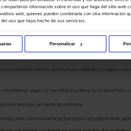
e todas as instrucións de preparación proporcionadas polo seu 
s, compartimos información sobre el uso que haga del sitio web 
 análisis web, quienes pueden combinarla con otra información q
 que informe ao seu médico sobre calquera alerxia que teña e s
r del uso que haya hecho de sus servicios.
ue podería estalo, informe ao seu médico.
sarias
Personalizar
Per
a procedemento médico que involucra radiación e, nalgúns casos
 e considérase segura. O seu médico avaliará se os beneficios s
accións alérxicas ao medio de contraste.
unción renal, especialmente en pacientes con enfermidade renal
sle que chegue con antelación á hora indicada. Así poderemos re