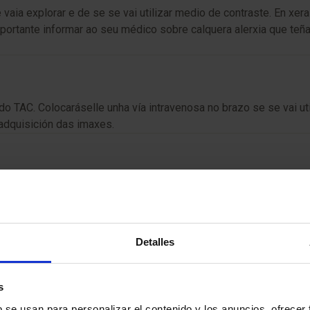
aia explorar e de se se vai utilizar medio de contraste. En xer
importante informar ao seu médico sobre calquera alerxia que t
o TAC. Colocaráselle unha vía intravenosa no brazo se se vai ut
adquisición das imaxes.
mente despois do procedemento. Recomendaráselle que beba abu
Detalles
asegurar a calidade do estudo e a súa comodidade:
s
b se usan para personalizar el contenido y los anuncios, ofrecer