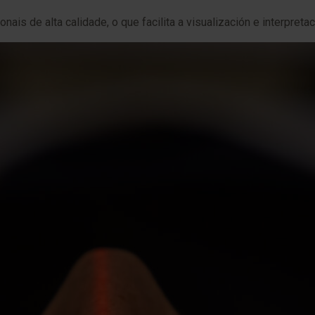
ais de alta calidade, o que facilita a visualización e interpreta