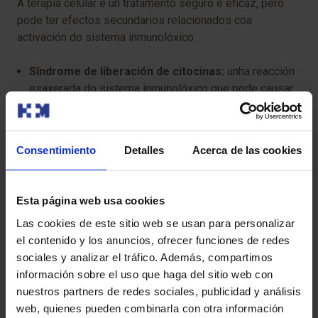
A terapia celular é un tratamento seguro e eficaz, pero
pode ter efectos secundarios relacionados coa
activación do sistema inmunolóxico:
Síndrome de liberación de citocinas:
unha reacción
esaxerada do sistema inmunolóxico que pode causar
febre, presión arterial baixa e dificultade para respirar.
Neurotoxicidade:
nalgúns casos, poden presentarse
Consentimiento
Detalles
Acerca de las cookies
confusión, mareos ou convulsións temporais.
Fatiga:
sensación de cansazo extremo durante o
Esta página web usa cookies
tratamento.
Las cookies de este sitio web se usan para personalizar
el contenido y los anuncios, ofrecer funciones de redes
Inflamación de órganos:
en raras ocasións, o
sociales y analizar el tráfico. Además, compartimos
sistema inmunolóxico pode atacar tecidos sans,
información sobre el uso que haga del sitio web con
causando inflamación en órganos como pulmóns,
nuestros partners de redes sociales, publicidad y análisis
fígado ou intestinos.
web, quienes pueden combinarla con otra información