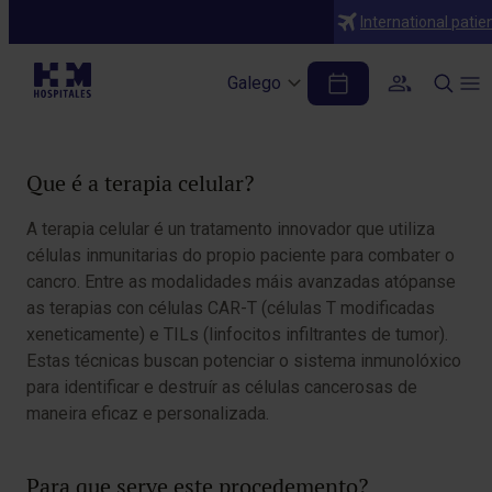
Diagnósticos
International patie
Terapia Celular (CAR-T, TILs)
Galego
Table of Contents
Que é a terapia celular?
A terapia celular é un tratamento innovador que utiliza
células inmunitarias do propio paciente para combater o
cancro. Entre as modalidades máis avanzadas atópanse
as terapias con células CAR-T (células T modificadas
xeneticamente) e TILs (linfocitos infiltrantes de tumor).
Estas técnicas buscan potenciar o sistema inmunolóxico
para identificar e destruír as células cancerosas de
maneira eficaz e personalizada.
Para que serve este procedemento?