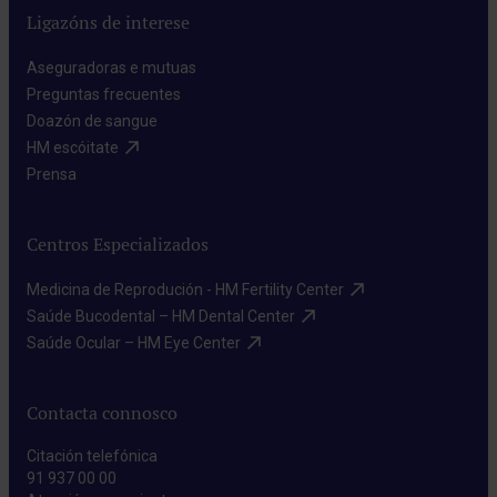
Ligazóns de interese
Aseguradoras e mutuas​
Preguntas frecuentes​
Doazón de sangue​
HM escóitate​
Prensa​
Centros Especializados
Medicina de Reprodución - HM Fertility Center​
Saúde Bucodental – HM Dental Center​
Saúde Ocular – HM Eye Center​
Contacta connosco
Citación telefónica
91 937 00 00