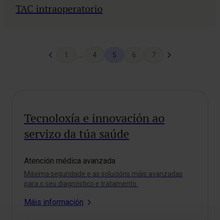
TAC intraoperatorio
Previous
Páxina
…
1
4
5
6
7
Page
seguinte
Tecnoloxía e innovación ao
servizo da túa saúde
Atención médica avanzada
Máxima seguridade e as solucións máis avanzadas
para o seu diagnóstico e tratamento.
Máis información