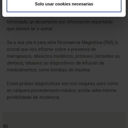
clínica necesaria.
Solo usar cookies necesarias
Antes da proba, entregarémosle o Consentimento
Informado, un documento con información importante
que deberá ler e asinar.
Se a súa cita é para unha Resonancia Magnética (RM), é
crucial que nos informe sobre a presenza de
marcapasos, obxectos metálicos, próteses (incluídas as
dentais), tatuaxes ou dispositivos de infusión de
medicamentos, como bombas de insulina.
Estas probas diagnósticas son moi seguras, pero como
en calquera procedemento médico, existe unha mínima
posibilidade de incidencia.