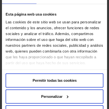
A RM con software específico é xeralmente segura, pero
como calquera procedemento médico, ten algúns riscos
mínimos a considerar:
Esta página web usa cookies
Las cookies de este sitio web se usan para personalizar
Claustrofobia:
algunhas persoas poden experimentar
el contenido y los anuncios, ofrecer funciones de redes
claustrofobia ao estar dentro do escáner de RM.
sociales y analizar el tráfico. Además, compartimos
información sobre el uso que haga del sitio web con
Ruído:
o escáner de RM produce un ruído forte que
nuestros partners de redes sociales, publicidad y análisis
pode ser molesto para algunhas persoas.
web, quienes pueden combinarla con otra información
Proporcionaránselle tapóns para os oídos ou
que les haya proporcionado o que hayan recopilado a
auriculares para reducir o ruído.
partir del uso que haya hecho de sus servicios.
Reaccións alérxicas:
en raras ocasións, poden
ocorrer reaccións alérxicas ao medio de contraste que
Permitir todas las cookies
se utiliza nalgúns estudos de RM.
Para que a súa proba se desenvolva sen contratempos,
Personalizar
pedímosle que chegue con antelación á hora indicada.
Así poderemos realizar a preparación administrativa e