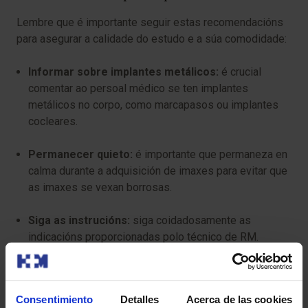
Lembre que é importante seguir estas recomendacións
para asegurar a calidade do estudo e a súa comodidade:
Informar sobre implantes metálicos:
é crucial
comentar ao persoal médico se ten implantes
metálicos no corpo, como marcapasos ou implantes
cocleares.
Permanecer quieto:
é importante que permaneza en
calma durante a adquisición de imaxes para evitar que
as imaxes se vexan borrosas.
Siga as instrucións:
siga coidadosamente as
indicacións proporcionadas polo técnico de RM.
Ten algún risco?
Consentimiento
Detalles
Acerca de las cookies