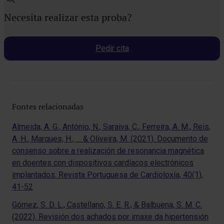
Necesita realizar esta proba?
Pedir cita
Fontes relacionadas
Almeida, A. G., António, N., Saraiva, C., Ferreira, A. M., Reis,
A. H., Marques, H., … & Oliveira, M. (2021). Documento de
consenso sobre a realización de resonancia magnética
en doentes con dispositivos cardíacos electrónicos
implantados. Revista Portuguesa de Cardioloxía, 40(1),
41-52
Gómez, S. D. L., Castellano, S. E. R., & Balbuena, S. M. C.
(2022). Revisión dos achados por imaxe da hipertensión