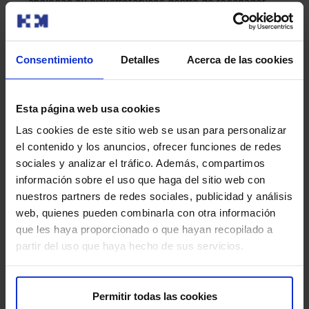
ansiosas ou claustrofóbicas dentro do resonador
magnético.
Reaccións alérxicas:
aínda que é raro, pode haber
Consentimiento
Detalles
Acerca de las cookies
reaccións alérxicas aos medicamentos que se utilizan
para reducir os movementos intestinais.
Esta página web usa cookies
Para que a túa proba se desenvolva sen contratempos,
pedímosche que chegues con antelación á hora indicada.
Las cookies de este sitio web se usan para personalizar
Así poderemos realizar a preparación administrativa e
el contenido y los anuncios, ofrecer funciones de redes
clínica necesaria.
sociales y analizar el tráfico. Además, compartimos
información sobre el uso que haga del sitio web con
Antes da proba, entregarémosche o Consentimento
nuestros partners de redes sociales, publicidad y análisis
Informado, un documento con información importante
web, quienes pueden combinarla con otra información
que deberás ler e asinar.
que les haya proporcionado o que hayan recopilado a
partir del uso que haya hecho de sus servicios.
Se a túa cita é para unha Resonancia Magnética (RM), é
crucial que nos informes sobre a presenza de
marcapasos, obxectos metálicos, próteses (incluídas as
Permitir todas las cookies