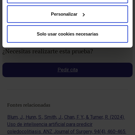
dentais), tatuaxes ou dispositivos de infusión de
medicamentos, como bombas de insulina.
Personalizar
Solo usar cookies necesarias
¿Necesitas realizarte esta prueba?
Pedir cita
Fontes relacionadas
Blum, J., Hunn, S., Smith, J., Chan, F. Y., & Turner, R. (2024).
Uso de intelixencia artificial para predicir
coledocolitiasis. ANZ Journal of Surgery, 94(4), 460-465.