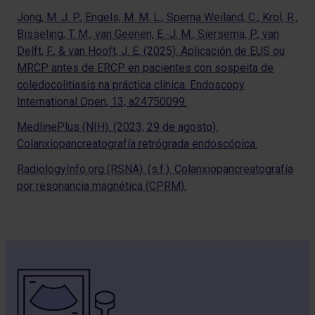
Jong, M. J. P., Engels, M. M. L., Sperna Weiland, C., Krol, R.,
Bisseling, T. M., van Geenen, E.-J. M., Siersema, P., van
Delft, F., & van Hooft, J. E. (2025). Aplicación de EUS ou
MRCP antes de ERCP en pacientes con sospeita de
coledocolitiasis na práctica clínica. Endoscopy
International Open, 13, a24750099.
MedlinePlus (NIH). (2023, 29 de agosto).
Colanxiopancreatografía retrógrada endoscópica.
RadiologyInfo.org (RSNA). (s.f.). Colanxiopancreatografía
por resonancia magnética (CPRM).