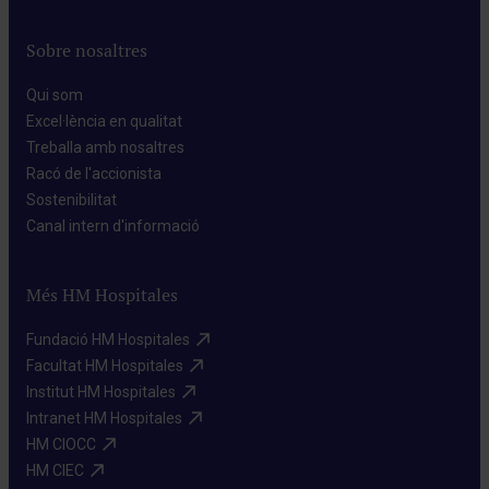
Sobre nosaltres
Qui som​
Excel·lència en qualitat​
Treballa amb nosaltres​
Racó de l'accionista​
Sostenibilitat​
Canal intern d'informació​
Més HM Hospitales
Fundació HM Hospitales​
Facultat HM Hospitales​
Institut HM Hospitales​
Intranet HM Hospitales​
HM CIOCC​
HM CIEC​