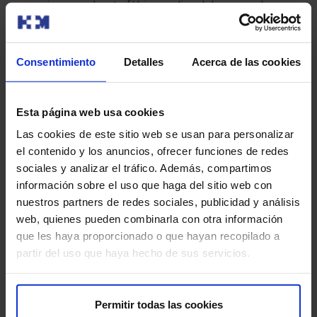
ansioses o claustrofòbiques dins del ressonador
magnètic.
Reaccions al·lèrgiques:
encara que és rar, pot haver-
Consentimiento
Detalles
Acerca de las cookies
hi reaccions al·lèrgiques als medicaments que
s’utilitzen per reduir els moviments intestinals.
Esta página web usa cookies
Perquè la teva prova es desenvolupi sense contratemps,
Las cookies de este sitio web se usan para personalizar
et demanem que arribis amb antelació a l’hora indicada.
el contenido y los anuncios, ofrecer funciones de redes
Així podrem realitzar la preparació administrativa i clínica
sociales y analizar el tráfico. Además, compartimos
necessària.
información sobre el uso que haga del sitio web con
nuestros partners de redes sociales, publicidad y análisis
Abans de la prova, et lliurarem el Consentiment Informat,
web, quienes pueden combinarla con otra información
un document amb informació important que hauràs de
que les haya proporcionado o que hayan recopilado a
llegir i signar.
partir del uso que haya hecho de sus servicios.
Si la teva cita és per a una Ressonància Magnètica (RM),
és crucial que ens informis sobre la presència de
Permitir todas las cookies
marcapassos, objectes metàl·lics, pròtesis (incloent-hi