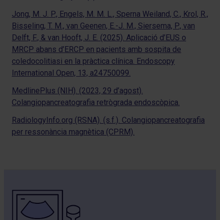
Jong, M. J. P., Engels, M. M. L., Sperna Weiland, C., Krol, R.,
Bisseling, T. M., van Geenen, E.-J. M., Siersema, P., van
Delft, F., & van Hooft, J. E. (2025). Aplicació d’EUS o
MRCP abans d’ERCP en pacients amb sospita de
coledocolitiasi en la pràctica clínica. Endoscopy
International Open, 13, a24750099.
MedlinePlus (NIH). (2023, 29 d’agost).
Colangiopancreatografia retrògrada endoscòpica.
RadiologyInfo.org (RSNA). (s.f.). Colangiopancreatografia
per ressonància magnètica (CPRM).