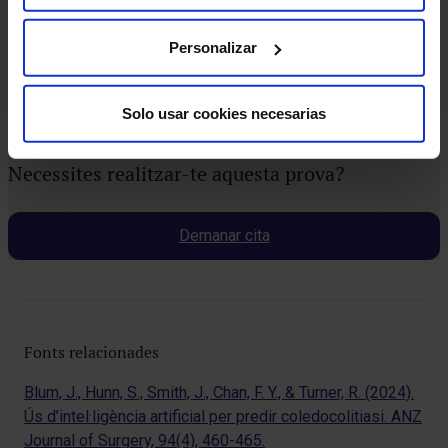
les dentals), tatuatges o dispositius d’infusió de
medicaments, com bombes d’insulina.
Personalizar
Solo usar cookies necesarias
Necessites realitzar-te aquesta prova?
Demanar cita
Fonts relacionades
Blum, J., Hunn, S., Smith, J., Chan, F. Y., & Turner, R. (2024).
Ús d’intel·ligència artificial per predir coledocolitiasi. ANZ
Journal of Surgery, 94(4), 460-465.