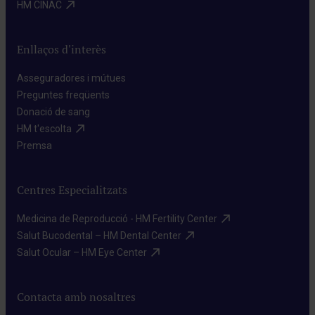
HM CINAC​
Enllaços d'interès
Asseguradores i mútues​
Preguntes freqüents​
Donació de sang​
HM t'escolta​
Premsa​
Centres Especialitzats
Medicina de Reproducció - HM Fertility Center​
Salut Bucodental – HM Dental Center​
Salut Ocular – HM Eye Center​
Contacta amb nosaltres