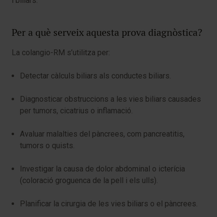
i biliars.
Per a què serveix aquesta prova diagnòstica?
La colangio-RM s’utilitza per:
Detectar càlculs biliars als conductes biliars.
Diagnosticar obstruccions a les vies biliars causades
per tumors, cicatrius o inflamació.
Avaluar malalties del pàncrees, com pancreatitis,
tumors o quists.
Investigar la causa de dolor abdominal o icterícia
(coloració groguenca de la pell i els ulls).
Planificar la cirurgia de les vies biliars o el pàncrees.