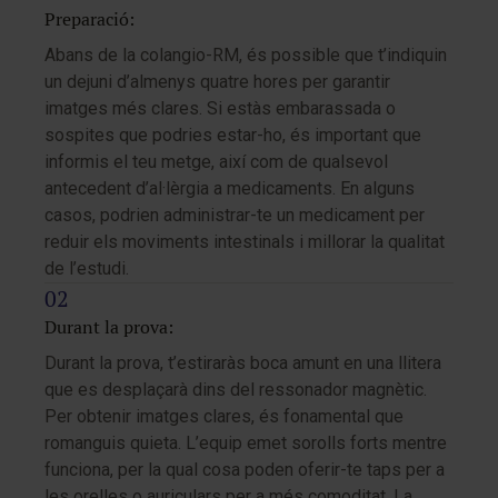
Preparació:
Abans de la colangio-RM, és possible que t’indiquin
un dejuni d’almenys quatre hores per garantir
imatges més clares. Si estàs embarassada o
sospites que podries estar-ho, és important que
informis el teu metge, així com de qualsevol
antecedent d’al·lèrgia a medicaments. En alguns
casos, podrien administrar-te un medicament per
reduir els moviments intestinals i millorar la qualitat
de l’estudi.
Durant la prova:
Durant la prova, t’estiraràs boca amunt en una llitera
que es desplaçarà dins del ressonador magnètic.
Per obtenir imatges clares, és fonamental que
romanguis quieta. L’equip emet sorolls forts mentre
funciona, per la qual cosa poden oferir-te taps per a
les orelles o auriculars per a més comoditat. La