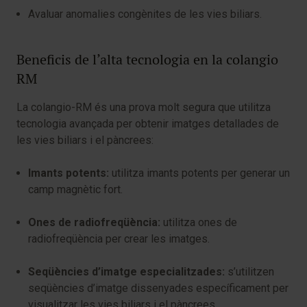
Avaluar anomalies congènites de les vies biliars.
Beneficis de l’alta tecnologia en la colangio
RM
La colangio-RM és una prova molt segura que utilitza
tecnologia avançada per obtenir imatges detallades de
les vies biliars i el pàncrees:
Imants potents:
utilitza imants potents per generar un
camp magnètic fort.
Ones de radiofreqüència:
utilitza ones de
radiofreqüència per crear les imatges.
Seqüències d’imatge especialitzades:
s’utilitzen
seqüències d’imatge dissenyades específicament per
visualitzar les vies biliars i el pàncrees.