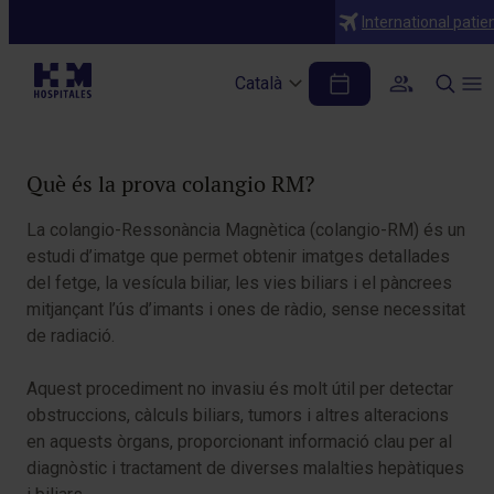
Diagnòstics
International patie
Colangio RM
Català
Taula de continguts
Què és la prova colangio RM?
La colangio-Ressonància Magnètica (colangio-RM) és un
estudi d’imatge que permet obtenir imatges detallades
del fetge, la vesícula biliar, les vies biliars i el pàncrees
mitjançant l’ús d’imants i ones de ràdio, sense necessitat
de radiació.
Aquest procediment no invasiu és molt útil per detectar
obstruccions, càlculs biliars, tumors i altres alteracions
en aquests òrgans, proporcionant informació clau per al
diagnòstic i tractament de diverses malalties hepàtiques