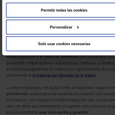
Permitir todas las cookies
Personalizar
¿Qué hacer ante un caso de Hantavirus?
Solo usar cookies necesarias
Aunque actualmente no existe un tratamiento específico par
curar las enfermedades causadas por Hantavirus, la
atenció
médica precoz y el soporte intensivo
para pacientes que
presentan complicaciones respiratorias, cardiacas o renales
esencial para garantizar el control y la supervivencia, tal y c
recomienda la
Organización Mundial de la Salud.
La mejor estrategia, sin duda, frente al Hantavirus sigue sien
prevención
, especialmente evitando el contacto con roedo
infectados y con espacios contaminados por sus secrecione
caso de tener que permanecer en lugares con potencial ries
es recomendable
usar mascarilla y guantes.