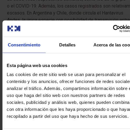
o el COVID-19. Además, los casos registrados son relativa
escasos. En Argentina y Chile, donde circula el Hantavirus
Andes, la única especie con posibilidad de transmisión entre
personas, solo se han notificado unas pocas decenas de ca
en los últimos años. Por otro lado, en Europa y Asia, donde
predominan otros tipos de Hantavirus, se registran entre 1.5
Consentimiento
Detalles
Acerca de las coo
5.000 casos anuales en total, sobre todo en China y Corea de
Sur. Si bien es cierto que estas cifras pueden variar según e
y la región, la
incidencia global de la enfermedad sigue
Esta página web usa cookies
siendo baja.
Las cookies de este sitio web se usan para personalizar el
contenido y los anuncios, ofrecer funciones de redes sociale
analizar el tráfico. Además, compartimos información sobre 
uso que haga del sitio web con nuestros partners de redes
sociales, publicidad y análisis web, quienes pueden combina
con otra información que les haya proporcionado o que haya
recopilado a partir del uso que haya hecho de sus servicios.