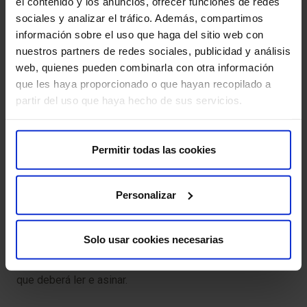
magnética, algunhas persoas poden sentir ansiedade por
el contenido y los anuncios, ofrecer funciones de redes
estar dentro do escáner.
sociales y analizar el tráfico. Además, compartimos
información sobre el uso que haga del sitio web con
Molestias musculares:
se se realiza unha
nuestros partners de redes sociales, publicidad y análisis
electromiografía, podería experimentar molestias
web, quienes pueden combinarla con otra información
temporais no sitio de inserción dos electrodos.
que les haya proporcionado o que hayan recopilado a
partir del uso que haya hecho de sus servicios.
Fatiga:
algunhas probas poden ser esixentes, o que
podería xerar fatiga debido á súa duración.
Permitir todas las cookies
Para que a súa proba se desenvolva sen contratempos,
pedímoslle que chegue con antelación á hora indicada.
Personalizar
Así poderemos realizar a preparación administrativa e
clínica necesaria.
Solo usar cookies necesarias
Antes da proba, entregarémoslle o Consentimento
Informado, un documento con información importante
que deberá ler e asinar.