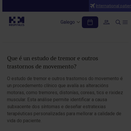
Diagnósticos
International patie
Estudo de tremor e outros trastornos de
movemento
Galego
Table of Contents
Que é un estudo de tremor e outros
trastornos de movemento?
O estudo de tremor e outros trastornos do movemento é
un procedemento clínico que avalía as alteracións
motoras, como tremores, distonías, coreas, tics e rixidez
muscular. Esta análise permite identificar a causa
subxacente dos síntomas e deseñar estratexias
terapéuticas personalizadas para mellorar a calidade de
vida do paciente.