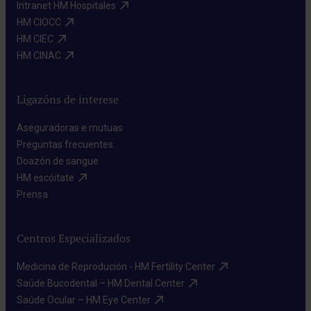
Intranet HM Hospitales​
HM CIOCC​
HM CIEC​
HM CINAC​
Ligazóns de interese
Aseguradoras e mutuas​
Preguntas frecuentes​
Doazón de sangue​
HM escóitate​
Prensa​
Centros Especializados
Medicina de Reprodución - HM Fertility Center​
Saúde Bucodental – HM Dental Center​
Saúde Ocular – HM Eye Center​