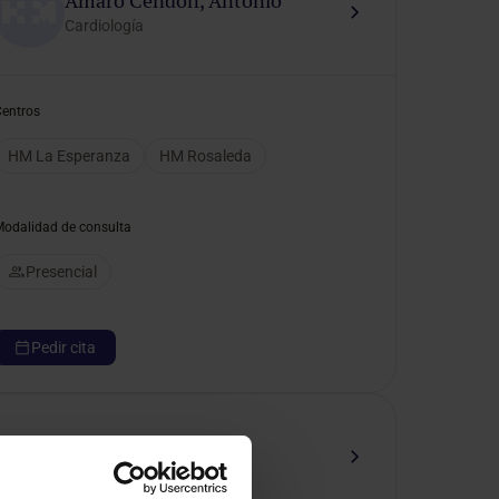
Amaro Cendon, Antonio
Cardiología
Centros
HM La Esperanza
HM Rosaleda
Modalidad de consulta
Presencial
Pedir cita