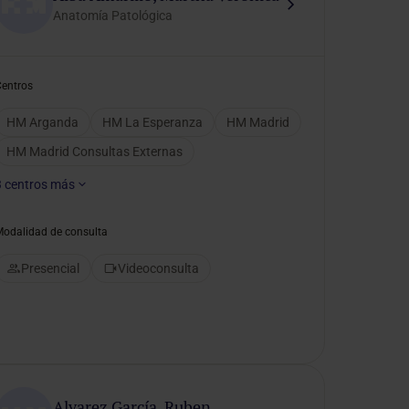
Anatomía Patológica
Centros
HM Arganda
HM La Esperanza
HM Madrid
HM Madrid Consultas Externas
3
centros más
Modalidad de consulta
Presencial
Videoconsulta
Alvarez García, Ruben