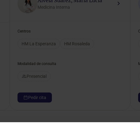
Alvela Suárez, María Lucía
Medicina Interna
Centros
HM La Esperanza
HM Rosaleda
Modalidad de consulta
Presencial
Pedir cita