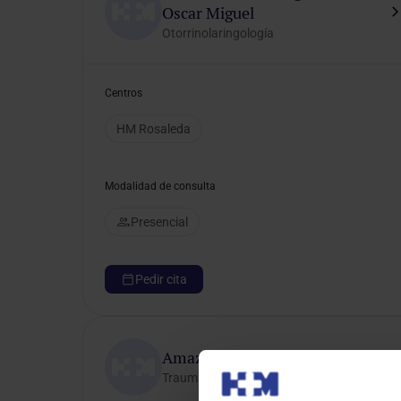
Oscar Miguel
Otorrinolaringología
Centros
HM Rosaleda
Modalidad de consulta
Presencial
Pedir cita
Amaz Escanlar, Samer
Traumatología