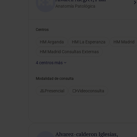
Anatomía Patológica
Selecciona un género
Centros
HM Arganda
HM La Esperanza
HM Madrid
HM Madrid Consultas Externas
4
centros más
Modalidad de consulta
Presencial
Videoconsulta
Alvarez-calderon Iglesias,