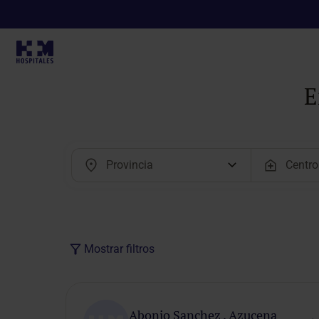
E
Mostrar filtros
Modalidad
de cita
Abonjo Sanchez , Azucena