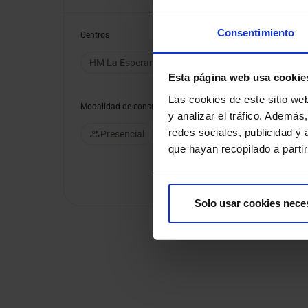
Consentimiento
Centros
HM La Esperanza
HM Rosaleda
Esta página web usa cookie
Las cookies de este sitio we
Modalidad de consulta
y analizar el tráfico. Ademá
redes sociales, publicidad y
Presencial
Videoconsulta
que hayan recopilado a parti
Solo usar cookies nece