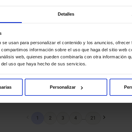
Detalles
s
b se usan para personalizar el contenido y los anuncios, ofrecer
s, compartimos información sobre el uso que haga del sitio web 
 análisis web, quienes pueden combinarla con otra información q
r del uso que haya hecho de sus servicios.
sarias
Personalizar
Per
1
2
3
4
...
21