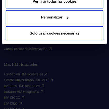
Permitir todas las cookies
Sobre nosotros
Personalizar
Quiénes somos​
Excelencia en calidad​
Trabaja con nosotros​
Solo usar cookies necesarias
Rincón del accionista​
Sostenibilidad​
Canal interno de información​
Más HM Hospitales
Fundación HM Hospitales​
Centro Universitario CUHMED​
Instituto HM Hospitales​
Intranet HM Hospitales​
HM CIOCC​
HM CIEC​