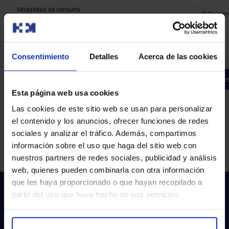
Modalidad de consulta
Presen
Presencial
Consentimiento
Detalles
Acerca de las cookies
Pedir cita
Ped
Esta página web usa cookies
Las cookies de este sitio web se usan para personalizar
el contenido y los anuncios, ofrecer funciones de redes
sociales y analizar el tráfico. Además, compartimos
información sobre el uso que haga del sitio web con
nuestros partners de redes sociales, publicidad y análisis
web, quienes pueden combinarla con otra información
que les haya proporcionado o que hayan recopilado a
partir del uso que haya hecho de sus servicios.