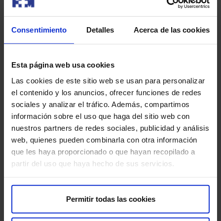
mundial sobre trasplantes. En la actualidad, el Dr. Rafael
Matesanz ocupa el cargo de presidente del Comité
Nacional de Trasplantes de España.
Consentimiento
Detalles
Acerca de las cookies
Esta página web usa cookies
La Fundación Independiente homenajea en la figura del
Las cookies de este sitio web se usan para personalizar
Dr. Rafael Matesanz a todo el sector sanitario español,
el contenido y los anuncios, ofrecer funciones de redes
tanto público como privado, que ha logrado convertirse
sociales y analizar el tráfico. Además, compartimos
en uno de los más destacados e importantes del mundo,
información sobre el uso que haga del sitio web con
y al papel de singular importancia que tiene la
nuestros partners de redes sociales, publicidad y análisis
Organización Nacional de Trasplantes al proyectar su
web, quienes pueden combinarla con otra información
potencialidad y espíritu de servicio a la sociedad.
que les haya proporcionado o que hayan recopilado a
Fundación Independiente inició el ciclo ‘Españoles
partir del uso que haya hecho de sus servicios.
Universales’ en 1996 para distinguir a aquellos
ciudadanos de nuestro país cuya proyección
internacional pudiera servir de modelo de excelencia a la
Permitir todas las cookies
ciudadanía. Además, y para ser merecedores del
Homenaje, los candidatos deben tener arraigadas