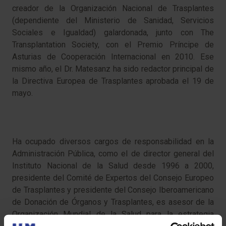
creador de la Organización Nacional de Trasplantes
(dependiente del Ministerio de Sanidad, Servicios
Sociales e Igualdad) galardonada, junto con The
Transplantation Society, con el Premio Príncipe de
Asturias de Cooperación Internacional en 2010. Ese
mismo año, el Dr. Matesanz ha sido redactor principal de
la Directiva Europea de Trasplantes aprobada el 19 de
mayo.
Ha ocupado diversos cargos de responsabilidad en la
Administración Pública, como el de director general del
Instituto Nacional de la Salud desde 1996 a 2000,
presidente del Comité de Expertos del Consejo Europeo
de Trasplantes y presidente del Consejo Iberoamericano
de Donación de Órganos y Trasplantes, es asesor de la
Organización Mundial de la Salud para la estrategia