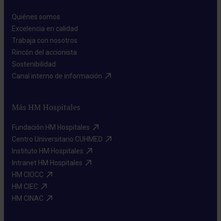
Quiénes somos​
Excelencia en calidad​
Trabaja con nosotros​
Rincón del accionista​
Sostenibilidad​
Canal interno de información​
Más HM Hospitales
Fundación HM Hospitales​
Centro Universitario CUHMED​
Instituto HM Hospitales​
Intranet HM Hospitales​
HM CIOCC​
HM CIEC​
HM CINAC​