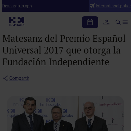
Notas de prensa
Descarga la app
International patie
HM Hospitales colabora
en la concesión al Dr. Rafael
Matesanz del Premio Español
Universal 2017 que otorga la
Fundación Independiente
Compartir