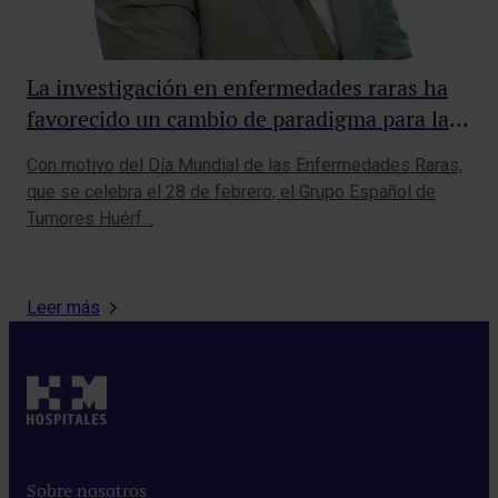
La
cá
vi
La investigación en enfermedades raras ha
Un 
Onc
favorecido un cambio de paradigma para las
la 
terapias dirigidas
Con motivo del Día Mundial de las Enfermedades Raras,
que se celebra el 28 de febrero, el Grupo Español de
Tumores Huérf…
Leer más
Sobre nosotros