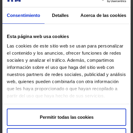
Consentimiento
Detalles
Acerca de las cookies
¿Qué tener en cuenta?
Aunque sientas la necesidad de orinar más a menudo,
Esta página web usa cookies
no reduzcas la ingesta de líquidos. Mantenerte
Las cookies de este sitio web se usan para personalizar
hidratada es esencial.
el contenido y los anuncios, ofrecer funciones de redes
sociales y analizar el tráfico. Además, compartimos
Si la necesidad de orinar se acompaña de dolor o
información sobre el uso que haga del sitio web con
molestias en la zona lumbar, consulta con tu médico,
nuestros partners de redes sociales, publicidad y análisis
ya que podría indicar una infección urinaria.
web, quienes pueden combinarla con otra información
que les haya proporcionado o que hayan recopilado a
Evita bebidas con cafeína, que pueden aumentar la
partir del uso que haya hecho de sus servicios.
frecuencia urinaria.
Escuchar a tu Cuerpo y Consultar con
Permitir todas las cookies
el Médico