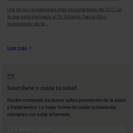
Rico entre las 100 más leídas de Nature en
Una de las revelaciones más prometedoras de 2017 en
Un 
2017
la que está implicado el Dr. Eduardo García-Rico,
Do 
investigador de la…
Aux
Leer más
Suscríbete y cuida tu salud
Recibe contenido exclusivo sobre prevención de la salud
y tratamientos. La mejor forma de cuidar tu bienestar
comienza con estar informado.
Nombre
*