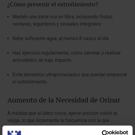
¿Cómo prevenir el estreñimiento?
Mantén una dieta rica en fibra, incluyendo frutas,
verduras, legumbres y cereales integrales.
Bebe suficiente agua, al menos 8 vasos al día.
Haz ejercicio regularmente, como caminar o realizar
actividades de bajo impacto.
Evita alimentos ultraprocesados que puedan empeorar
el estreñimiento.
Aumento de la Necesidad de Orinar
A medida que el útero crece, ejerce presión sobre la
vejiga, lo que incrementa la frecuencia con la que
necesitas ir al baño. Aunque puede ser molesto, es un
síntoma normal del embarazo.