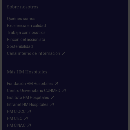
Sobre nosotros
Quiénes somos​
Excelencia en calidad​
Trabaja con nosotros​
Rincón del accionista​
Sostenibilidad​
Canal interno de información​
Más HM Hospitales
Fundación HM Hospitales​
Centro Universitario CUHMED​
Instituto HM Hospitales​
Intranet HM Hospitales​
HM CIOCC​
HM CIEC​
HM CINAC​