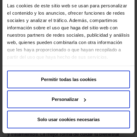
HM Nou Delfos acoge la exposición
Las cookies de este sitio web se usan para personalizar
‘Navegando hacia el futuro’ dedicada a los
De
el contenido y los anuncios, ofrecer funciones de redes
éxitos del velero ‘HM Hospitales Hydra’
de
sociales y analizar el tráfico. Además, compartimos
Desde el pasado día 1, el vestíbulo del Hospital HM Nou
información sobre el uso que haga del sitio web con
Delfos acoge una exposición cuyo objetivo es dar a
​Gr
nuestros partners de redes sociales, publicidad y análisis
conocer los é…
Hos
web, quienes pueden combinarla con otra información
des
que les haya proporcionado o que hayan recopilado a
partir del uso que haya hecho de sus servicios.
Leer más
Permitir todas las cookies
Personalizar
Suscríbete y cuida tu salud
Solo usar cookies necesarias
Recibe contenido exclusivo sobre prevención de la salud
y tratamientos. La mejor forma de cuidar tu bienestar