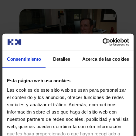
Consentimiento
Detalles
Acerca de las cookies
Las estadísticas de HM CIEC lo sitúan como
Esta página web usa cookies
¿C
centro de referencia nacional en el
Las cookies de este sitio web se usan para personalizar
co
tratamiento de enfermedades
el contenido y los anuncios, ofrecer funciones de redes
Madrid, 23 de marzo de 2015. Desde que el Centro
sociales y analizar el tráfico. Además, compartimos
cardiovasculares
Integral de Enfermedades Cardiovasculares HM CIEC se
La 
información sobre el uso que haga del sitio web con
puso en marcha en…
nac
nuestros partners de redes sociales, publicidad y análisis
el 
web, quienes pueden combinarla con otra información
que les haya proporcionado o que hayan recopilado a